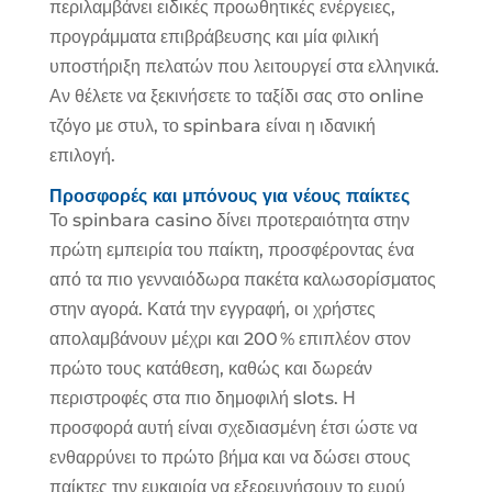
περιλαμβάνει ειδικές προωθητικές ενέργειες,
προγράμματα επιβράβευσης και μία φιλική
υποστήριξη πελατών που λειτουργεί στα ελληνικά.
Αν θέλετε να ξεκινήσετε το ταξίδι σας στο online
τζόγο με στυλ, το spinbara είναι η ιδανική
επιλογή.
Προσφορές και μπόνους για νέους παίκτες
Το spinbara casino δίνει προτεραιότητα στην
πρώτη εμπειρία του παίκτη, προσφέροντας ένα
από τα πιο γενναιόδωρα πακέτα καλωσορίσματος
στην αγορά. Κατά την εγγραφή, οι χρήστες
απολαμβάνουν μέχρι και 200 % επιπλέον στον
πρώτο τους κατάθεση, καθώς και δωρεάν
περιστροφές στα πιο δημοφιλή slots. Η
προσφορά αυτή είναι σχεδιασμένη έτσι ώστε να
ενθαρρύνει το πρώτο βήμα και να δώσει στους
παίκτες την ευκαιρία να εξερευνήσουν το ευρύ