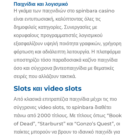
Παιχνίδια και λογισμικό
Η γκάμα των παιχνιδιών στο spinbara casino
είναι εντυπωσιακή, καλύπτοντας όλες τις
δημοφιλείς κατηγορίες. Συνεργασίες με
κορυφαίους προγραμματιστές λογισμικού
εξασφαλίζουν υψηλή ποιότητα γραφικών, γρήγορη
φόρτωση και αδιάλειπτη λειτουργία. Η πλατφόρμα
υποστηρίζει τόσο παραδοσιακά καζίνο παιχνίδια
όσο και σύγχρονα βιντεοπαιχνίδια με θεματικές
σειρές που αλλάζουν τακτικά.
Slots και video slots
Από κλασικά επιτραπέζια παιχνίδια μέχρι τις πιο
σύγχρονες video slots, το spinbara διαθέτει
πάνω από 2 000 τίτλους. Με τίτλους όπως “Book
of Dead”, “Starburst” και “Gonzo’s Quest”, οι
παίκτες μπορούν να βρουν το ιδανικό παιχνίδι για