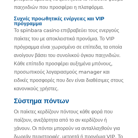
παιχνιδιών που προσφέρει η πλατφόρμα.
Συχνές προωθητικές ενέργειες και VIP
πρόγραμμα
Το spinbara casino επιβραβεύει τους ενεργούς
παίκτες του με αποκλειστικά προνόμια. Το VIP
πρόγραμμα είναι χωρισμένο σε επίπεδα, τα οποία
ανοίγουν βάσει του συνολικού όγκου παιχνιδιών.
Κάθε επίπεδο προσφέρει αυξημένα μπόνους,
προσωπικούς λογαριασμούς manager και
ειδικές προσφορές που δεν είναι διαθέσιμες στους
κανονικούς χρήστες.
Σύστημα πόντων
Οι παίκτες κερδίζουν πόντους κάθε φορά που
παίζουν, ανεξάρτητα από το αν κερδίζουν ή
χάνουν. Οι πόντοι μπορούν να ανταλλαχθούν για
δωρεάν περιστροφές, μετρητά ή προνόμια VIP. Το