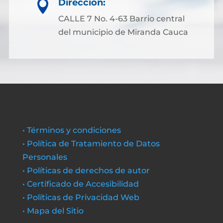
Dirección:

CALLE 7 No. 4-63 Barrio central
del municipio de Miranda Cauca
• Términos y condiciones
• Política de Tratamiento de Datos
Personales
• Políticas de derechos de autor
• Certificado de Accesibilidad
• Políticas de Privacidad Web
• Mapa del Sitio