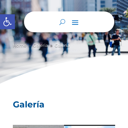
Abrir barra de herramientas
Home
Galeria
Galería
9
9
Galería