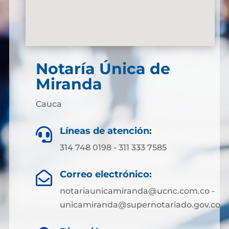
Notaría Única de
Miranda
Cauca
Líneas de atención:

314 748 0198 - 311 333 7585
Correo electrónico:

notariaunicamiranda@ucnc.com.co -
unicamiranda@supernotariado.gov.co