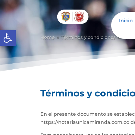
Inicio
Abrir barra de herramientas
Home
Términos y condiciones
Térm
9
9
Términos y condici
En el presente documento se establece
https://notariaunicamiranda.com.co d