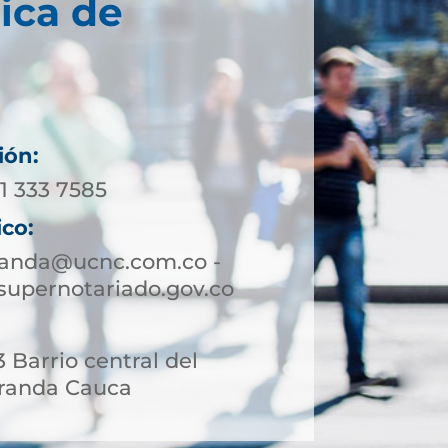
ica de
ión:
11 333 7585
ico:
randa@ucnc.com.co -
upernotariado.gov.co
 Barrio central del
iranda Cauca