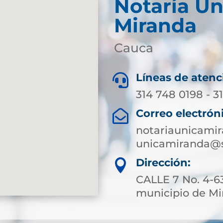
Notaría Ún
Miranda
Cauca
Líneas de atenc

314 748 0198 - 3
Correo electrón

notariaunicami
unicamiranda@s
Dirección:

CALLE 7 No. 4-63
municipio de M