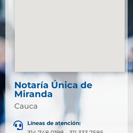
Notaría Única de
Miranda
Cauca
Líneas de atención:

314 748 0198 - 311 333 7585