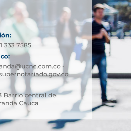
ión:
11 333 7585
ico:
randa@ucnc.com.co -
upernotariado.gov.co
 Barrio central del
iranda Cauca