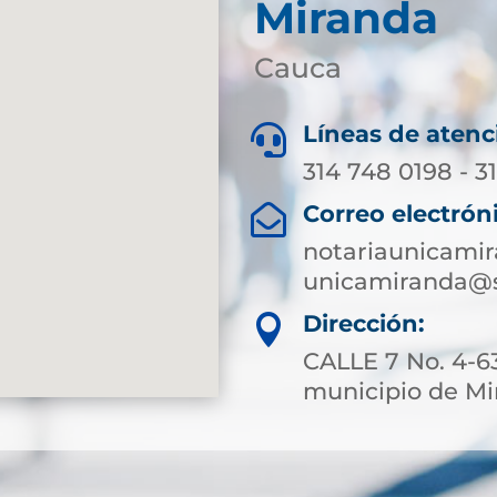
Miranda
Cauca
Líneas de atenc

314 748 0198 - 3
Correo electrón

notariaunicami
unicamiranda@s
Dirección:

CALLE 7 No. 4-63
municipio de M