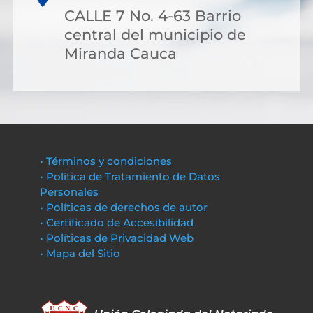
CALLE 7 No. 4-63 Barrio
central del municipio de
Miranda Cauca
• Términos y condiciones
• Política de Tratamiento de Datos
Personales
• Políticas de derechos de autor
• Certificado de Accesibilidad
• Políticas de Privacidad Web
• Mapa del Sitio