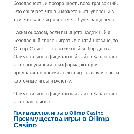
безопасность и прозрачность всех транзакций.
Это означает, что вы можете быть уверены в
том, что ваше игровое счета будет защищено.
Таким образом, если вы ищете надежный и
безопасный способ играть в онлайн-казино, то
Olimp Casino – это отличный выбор для вас.
Олимп казино официальный сайт в Казахстане
– это популярная платформа, которая
предлагает широкий спектр игр, включая слоты,
карточные игры и рулетку.
Олимп казино официальный сайт в Казахстане
– это ваш выбор!
Преимущества игры в Olimp Casino
Преимущества игры в Olimp
Casino