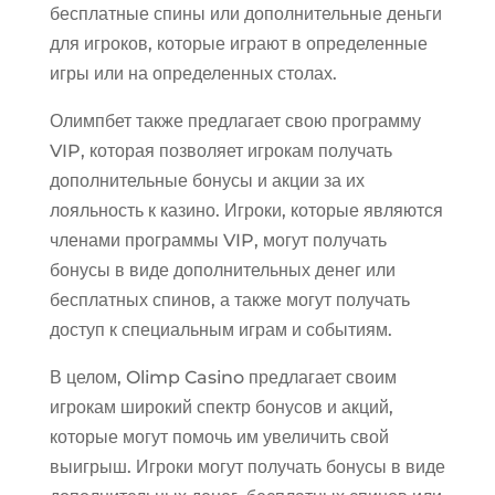
бесплатные спины или дополнительные деньги
для игроков, которые играют в определенные
игры или на определенных столах.
Олимпбет также предлагает свою программу
VIP, которая позволяет игрокам получать
дополнительные бонусы и акции за их
лояльность к казино. Игроки, которые являются
членами программы VIP, могут получать
бонусы в виде дополнительных денег или
бесплатных спинов, а также могут получать
доступ к специальным играм и событиям.
В целом, Olimp Casino предлагает своим
игрокам широкий спектр бонусов и акций,
которые могут помочь им увеличить свой
выигрыш. Игроки могут получать бонусы в виде