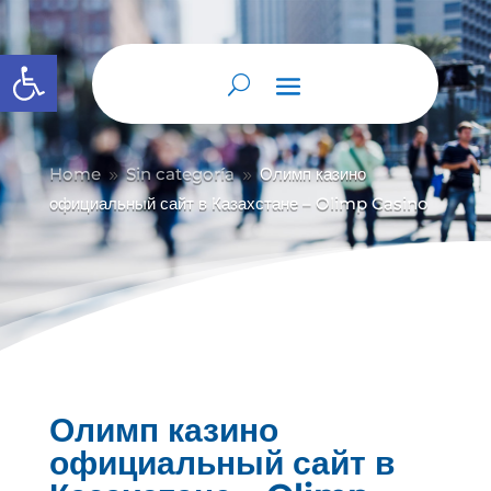
Abrir barra de herramientas
Home
Sin categoría
Олимп казино
9
9
официальный сайт в Казахстане – Olimp Casino
Олимп казино
официальный сайт в