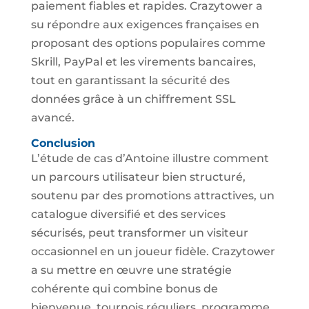
paiement fiables et rapides. Crazytower a
su répondre aux exigences françaises en
proposant des options populaires comme
Skrill, PayPal et les virements bancaires,
tout en garantissant la sécurité des
données grâce à un chiffrement SSL
avancé.
Conclusion
L’étude de cas d’Antoine illustre comment
un parcours utilisateur bien structuré,
soutenu par des promotions attractives, un
catalogue diversifié et des services
sécurisés, peut transformer un visiteur
occasionnel en un joueur fidèle. Crazytower
a su mettre en œuvre une stratégie
cohérente qui combine bonus de
bienvenue, tournois réguliers, programme