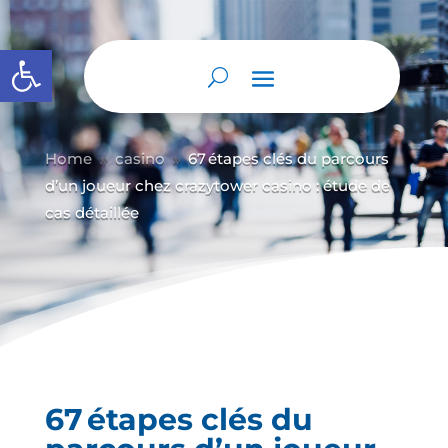
Abrir barra de herramientas
Home
casino
67 étapes clés du parcours
9
9
d’un joueur chez crazytower casino : étude de
cas détaillée
67 étapes clés du