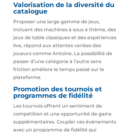
Valorisation de la diversité du
catalogue
Proposer une large gamme de jeux,
incluant des machines à sous à thème, des
jeux de table classiques et des expériences
live, répond aux attentes variées des
joueurs comme Antoine. La possibilité de
passer d’une catégorie à l’autre sans
friction améliore le temps passé sur la
plateforme.
Promotion des tournois et
programmes de fidélité
Les tournois offrent un sentiment de
compétition et une opportunité de gains
supplémentaires. Coupler ces événements
avec un programme de fidélité qui