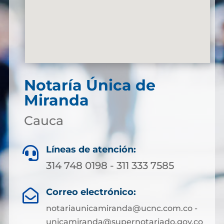
Notaría Única de
Miranda
Cauca
Líneas de atención:

314 748 0198 - 311 333 7585
Correo electrónico:

notariaunicamiranda@ucnc.com.co -
unicamiranda@supernotariado.gov.co