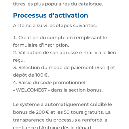
titres les plus populaires du catalogue.
Processus d’activation
Antoine a suivi les étapes suivantes :
Création du compte en remplissant le
formulaire d’inscription.
Validation de son adresse e‑mail via le lien
reçu.
Sélection du mode de paiement (Skrill) et
dépôt de 100 €.
Saisie du code promotionnel
« WELCOME67 » dans la section bonus.
Le système a automatiquement crédité le
bonus de 200 € et les 50 tours gratuits. La
transparence du processus a renforcé la
confiance d’Antoine dès le départ.