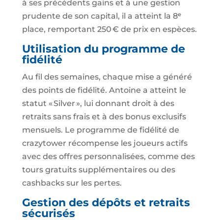
à ses précédents gains et à une gestion
prudente de son capital, il a atteint la 8ᵉ
place, remportant 250 € de prix en espèces.
Utilisation du programme de
fidélité
Au fil des semaines, chaque mise a généré
des points de fidélité. Antoine a atteint le
statut « Silver », lui donnant droit à des
retraits sans frais et à des bonus exclusifs
mensuels. Le programme de fidélité de
crazytower récompense les joueurs actifs
avec des offres personnalisées, comme des
tours gratuits supplémentaires ou des
cashbacks sur les pertes.
Gestion des dépôts et retraits
sécurisés