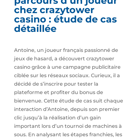
parcours d’un joueur
chez crazytower
casino : étude de cas
détaillée
Antoine, un joueur français passionné de
jeux de hasard, a découvert crazytower
casino grâce à une campagne publicitaire
ciblée sur les réseaux sociaux. Curieux, il a
décidé de s’inscrire pour tester la
plateforme et profiter du bonus de
bienvenue. Cette étude de cas suit chaque
interaction d’Antoine, depuis son premier
clic jusqu’à la réalisation d’un gain
important lors d’un tournoi de machines à
sous. En analysant les étapes franchies, les