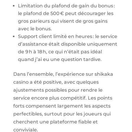
Limitation du plafond de gain du bonus :
le plafond de 500 € peut décourager les
gros parieurs qui visent de gros gains
avec le bonus.
Support client limité en heures : le service
d’assistance était disponible uniquement
de 9 h à 18 h, ce qui n’était pas idéal
quand j’ai eu une question tardive.
Dans l’ensemble, l’expérience sur shikaka
casino a été positive, avec quelques
ajustements possibles pour rendre le
service encore plus compétitif. Les points
forts compensent largement les aspects
perfectibles, surtout pour les joueurs qui
cherchent une plateforme fiable et
conviviale.