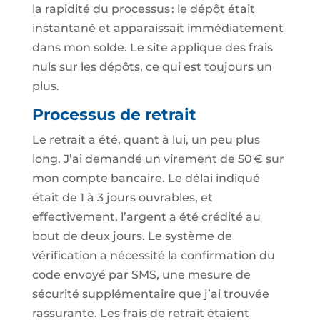
la rapidité du processus : le dépôt était
instantané et apparaissait immédiatement
dans mon solde. Le site applique des frais
nuls sur les dépôts, ce qui est toujours un
plus.
Processus de retrait
Le retrait a été, quant à lui, un peu plus
long. J’ai demandé un virement de 50 € sur
mon compte bancaire. Le délai indiqué
était de 1 à 3 jours ouvrables, et
effectivement, l’argent a été crédité au
bout de deux jours. Le système de
vérification a nécessité la confirmation du
code envoyé par SMS, une mesure de
sécurité supplémentaire que j’ai trouvée
rassurante. Les frais de retrait étaient