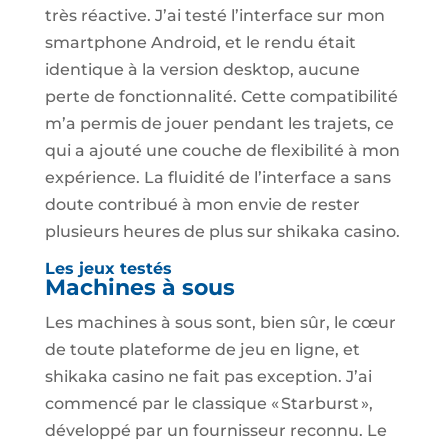
très réactive. J’ai testé l’interface sur mon
smartphone Android, et le rendu était
identique à la version desktop, aucune
perte de fonctionnalité. Cette compatibilité
m’a permis de jouer pendant les trajets, ce
qui a ajouté une couche de flexibilité à mon
expérience. La fluidité de l’interface a sans
doute contribué à mon envie de rester
plusieurs heures de plus sur shikaka casino.
Les jeux testés
Machines à sous
Les machines à sous sont, bien sûr, le cœur
de toute plateforme de jeu en ligne, et
shikaka casino ne fait pas exception. J’ai
commencé par le classique « Starburst »,
développé par un fournisseur reconnu. Le