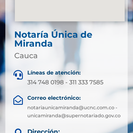
Notaría Única de
Miranda
Cauca
Líneas de atención:

314 748 0198 - 311 333 7585
Correo electrónico:

notariaunicamiranda@ucnc.com.co -
unicamiranda@supernotariado.gov.co
Dirección: