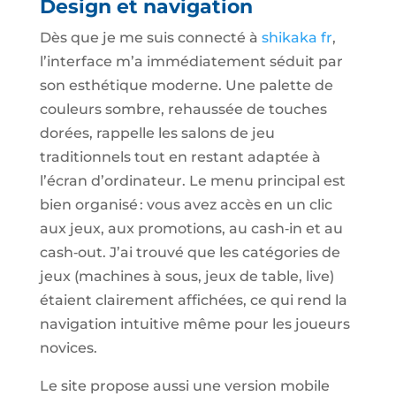
Design et navigation
Dès que je me suis connecté à
shikaka fr
,
l’interface m’a immédiatement séduit par
son esthétique moderne. Une palette de
couleurs sombre, rehaussée de touches
dorées, rappelle les salons de jeu
traditionnels tout en restant adaptée à
l’écran d’ordinateur. Le menu principal est
bien organisé : vous avez accès en un clic
aux jeux, aux promotions, au cash‑in et au
cash‑out. J’ai trouvé que les catégories de
jeux (machines à sous, jeux de table, live)
étaient clairement affichées, ce qui rend la
navigation intuitive même pour les joueurs
novices.
Le site propose aussi une version mobile