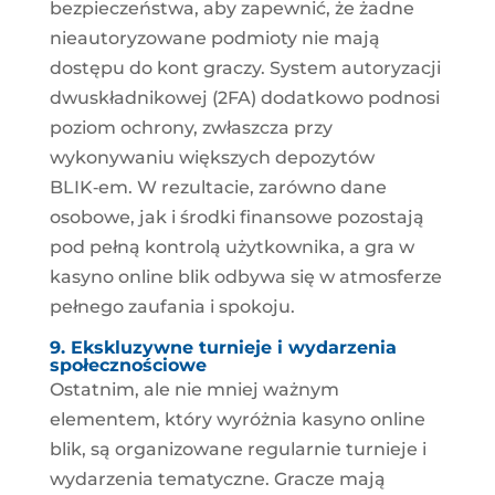
bezpieczeństwa, aby zapewnić, że żadne
nieautoryzowane podmioty nie mają
dostępu do kont graczy. System autoryzacji
dwuskładnikowej (2FA) dodatkowo podnosi
poziom ochrony, zwłaszcza przy
wykonywaniu większych depozytów
BLIK‑em. W rezultacie, zarówno dane
osobowe, jak i środki finansowe pozostają
pod pełną kontrolą użytkownika, a gra w
kasyno online blik odbywa się w atmosferze
pełnego zaufania i spokoju.
9. Ekskluzywne turnieje i wydarzenia
społecznościowe
Ostatnim, ale nie mniej ważnym
elementem, który wyróżnia kasyno online
blik, są organizowane regularnie turnieje i
wydarzenia tematyczne. Gracze mają