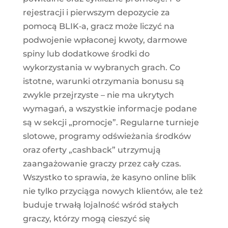
rejestracji i pierwszym depozycie za
pomocą BLIK‑a, gracz może liczyć na
podwojenie wpłaconej kwoty, darmowe
spiny lub dodatkowe środki do
wykorzystania w wybranych grach. Co
istotne, warunki otrzymania bonusu są
zwykle przejrzyste – nie ma ukrytych
wymagań, a wszystkie informacje podane
są w sekcji „promocje”. Regularne turnieje
slotowe, programy odświeżania środków
oraz oferty „cashback” utrzymują
zaangażowanie graczy przez cały czas.
Wszystko to sprawia, że kasyno online blik
nie tylko przyciąga nowych klientów, ale też
buduje trwałą lojalność wśród stałych
graczy, którzy mogą cieszyć się