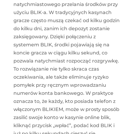
natychmiastowego przelania środków przy
użyciu BLIK‑a. W tradycyjnych kasynach
gracze często muszą czekać od kilku godzin
do kilku dni, zanim ich depozyt zostanie
zaksięgowany. Dzięki połączeniu z
systemem BLIK, środki pojawiają się na
koncie gracza w ciągu kilku sekund, co
pozwala natychmiast rozpocząć rozgrywkę.
To rozwiązanie nie tylko skraca czas
oczekiwania, ale także eliminuje ryzyko
pomyłek przy ręcznym wprowadzaniu
numerów konta bankowego. W praktyce
oznacza to, że każdy, kto posiada telefon z
włączonym BLIKIEM, może w prosty sposób
zasilić swoje konto w kasynie online blik,
kliknąć przycisk „wpłać”, podać kod BLIK i
już po kilku sekundach cieszyć się