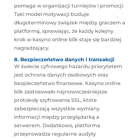
pomaga w organizacji turniejów i promocji.
Taki model motywacji buduje
długoterminowy związek między graczem a
platformą, sprawiając, że każdy kolejny
krok w kasyno online blik staje się bardziej
nagradzający.
8. Bezpieczeństwo danych i transakcji
W świecie cyfrowego hazardu priorytetem
jest ochrona danych osobowych oraz
bezpieczeństwo finansowe. Kasyno online
blik zastosowało najnowocześniejsze
protokoły szyfrowania SSL, które
zabezpieczają wszystkie wymiany
informacji między przeglądarką a
serwerem. Dodatkowo, platforma
przeprowadza regularne audyty