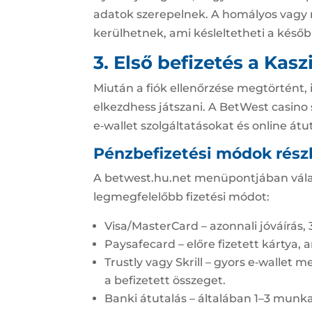
adatok szerepelnek. A homályos vagy
kerülhetnek, ami késleltetheti a későb
3. Első befizetés a Kas
Miután a fiók ellenőrzése megtörtént, i
elkezdhess játszani. A BetWest casino 
e‑wallet szolgáltatásokat és online átut
Pénzbefizetési módok részl
A betwest.hu.net menüpontjában válas
legmegfelelőbb fizetési módot:
Visa/MasterCard – azonnali jóváírás
Paysafecard – előre fizetett kártya, 
Trustly vagy Skrill – gyors e‑wallet
a befizetett összeget.
Banki átutalás – általában 1–3 mun