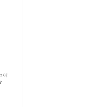
z új
y