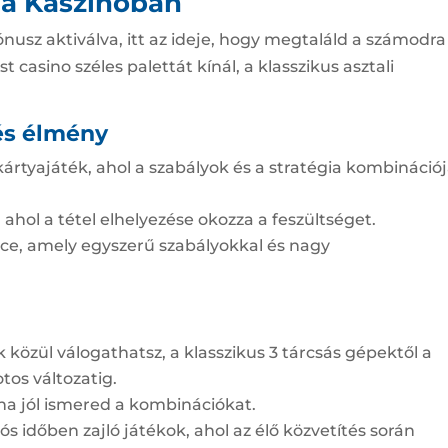
a a Kaszinóban
nusz aktiválva, itt az ideje, hogy megtaláld a számodra
casino széles palettát kínál, a klasszikus asztali
 és élmény
ártyajáték, ahol a szabályok és a stratégia kombináció
 ahol a tétel elhelyezése okozza a feszültséget.
ce, amely egyszerű szabályokkal és nagy
 közül válogathatsz, a klasszikus 3 tárcsás gépektől a
tos változatig.
 ha jól ismered a kombinációkat.
lós időben zajló játékok, ahol az élő közvetítés során