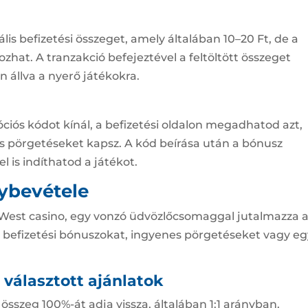
is befizetési összeget, amely általában 10–20 Ft, de a
ozhat. A tranzakció befejeztével a feltöltött összeget
n állva a nyerő játékokra.
iós kódot kínál, a befizetési oldalon megadhatod azt,
s pörgetéseket kapsz. A kód beírása után a bónusz
l is indíthatod a játékot.
nybevétele
tWest casino, egy vonzó üdvözlőcsomaggal jutalmazza a
 befizetési bónuszokat, ingyenes pörgetéseket vagy eg
választott ajánlatok
 összeg 100%-át adja vissza, általában 1:1 arányban.