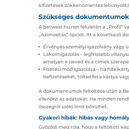
kifizetések zökkenőmentes lebonyolít
Szükséges dokumentumok f
A betwest.hu.net felületén a „Profil” v
„Azonosítás” opciót. Itt a következő 
Érvényes személyi igazolvány vagy ú
Lakcímigazolás – legfrissebb villan
amelyen a neved és a címek szerepe
Fizetési mód igazolása – ha hitelkárt
befizetéseket, töltsd fel a kártya va
A dokumentumok feltöltése után a Bet
ellenőrzi az adatokat. Ha minden rendbe
összegről szóló limit bővülhet.
Gyakori hibák: hibás vagy homál
Győződj meg róla, hogy a feltöltött ké