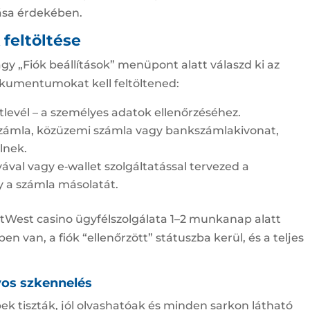
ása érdekében.
eltöltése
agy „Fiók beállítások” menüpont alatt válaszd ki az
dokumentumokat kell feltöltened:
tlevél – a személyes adatok ellenőrzéséhez.
yszámla, közüzemi számla vagy bankszámlakivonat,
lnek.
yával vagy e‑wallet szolgáltatással tervezed a
gy a számla másolatát.
West casino ügyfélszolgálata 1–2 munkanap alatt
n van, a fiók “ellenőrzött” státuszba kerül, és a teljes
yos szkennelés
pek tiszták, jól olvashatóak és minden sarkon látható