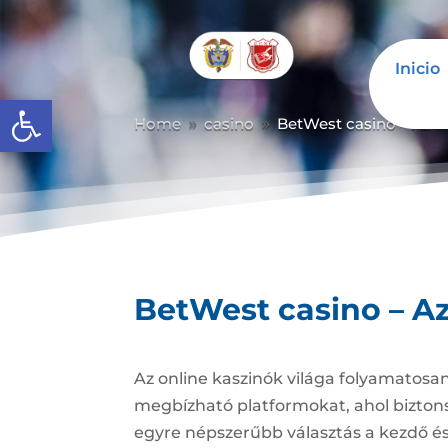
Inicio
Abrir barra de herramientas
Home
casino
BetWest casino – Az e
9
9
BetWest casino – Az
Az online kaszinók világa folyamatosa
megbízható platformokat, ahol bizton
egyre népszerűbb választás a kezdő és