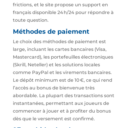
frictions, et le site propose un support en
français disponible 24 h/24 pour répondre à
toute question.
Méthodes de paiement
Le choix des méthodes de paiement est
large, incluant les cartes bancaires (Visa,
Mastercard), les portefeuilles électroniques
(Skrill, Neteller) et les solutions locales
comme PayPal et les virements bancaires.
Le dépôt minimum est de 10 €, ce qui rend
l’accès au bonus de bienvenue très
abordable. La plupart des transactions sont
instantanées, permettant aux joueurs de
commencer à jouer et à profiter du bonus
dès que le versement est confirmé.