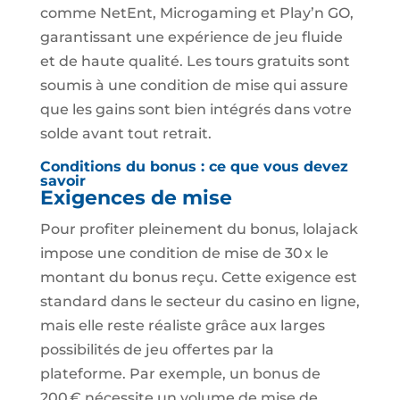
comme NetEnt, Microgaming et Play’n GO,
garantissant une expérience de jeu fluide
et de haute qualité. Les tours gratuits sont
soumis à une condition de mise qui assure
que les gains sont bien intégrés dans votre
solde avant tout retrait.
Conditions du bonus : ce que vous devez
savoir
Exigences de mise
Pour profiter pleinement du bonus, lolajack
impose une condition de mise de 30 x le
montant du bonus reçu. Cette exigence est
standard dans le secteur du casino en ligne,
mais elle reste réaliste grâce aux larges
possibilités de jeu offertes par la
plateforme. Par exemple, un bonus de
200 € nécessite un volume de mise de