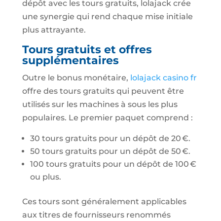
dépôt avec les tours gratuits, lolajack crée
une synergie qui rend chaque mise initiale
plus attrayante.
Tours gratuits et offres
supplémentaires
Outre le bonus monétaire,
lolajack casino fr
offre des tours gratuits qui peuvent être
utilisés sur les machines à sous les plus
populaires. Le premier paquet comprend :
30 tours gratuits pour un dépôt de 20 €.
50 tours gratuits pour un dépôt de 50 €.
100 tours gratuits pour un dépôt de 100 €
ou plus.
Ces tours sont généralement applicables
aux titres de fournisseurs renommés