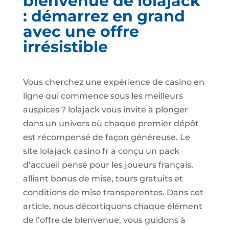
bienvenue de lolajack
: démarrez en grand
avec une offre
irrésistible
Vous cherchez une expérience de casino en
ligne qui commence sous les meilleurs
auspices ? lolajack vous invite à plonger
dans un univers où chaque premier dépôt
est récompensé de façon généreuse. Le
site lolajack casino fr a conçu un pack
d’accueil pensé pour les joueurs français,
alliant bonus de mise, tours gratuits et
conditions de mise transparentes. Dans cet
article, nous décortiquons chaque élément
de l’offre de bienvenue, vous guidons à