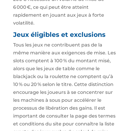
6 000 €, ce qui peut être atteint
rapidement en jouant aux jeux à forte
volatilité.
Jeux éligibles et exclusions
Tous les jeux ne contribuent pas de la
même manière aux exigences de mise. Les
slots comptent à 100 % du montant misé,
alors que les jeux de table comme le
blackjack ou la roulette ne comptent qu’à
10 % ou 20 % selon le titre. Cette distinction
encourage les joueurs à se concentrer sur
les machines à sous pour accélérer le
processus de libération des gains. Il est
important de consulter la page des termes
et conditions du site pour connaître la liste