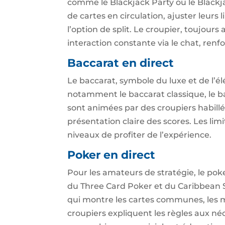
comme le Blackjack Party ou le Blackj
de cartes en circulation, ajuster leurs 
l’option de split. Le croupier, toujou
interaction constante via le chat, renf
Baccarat en direct
Le baccarat, symbole du luxe et de l’él
notamment le baccarat classique, le bac
sont animées par des croupiers habillé
présentation claire des scores. Les li
niveaux de profiter de l’expérience.
Poker en direct
Pour les amateurs de stratégie, le pok
du Three Card Poker et du Caribbean St
qui montre les cartes communes, les mi
croupiers expliquent les règles aux néo