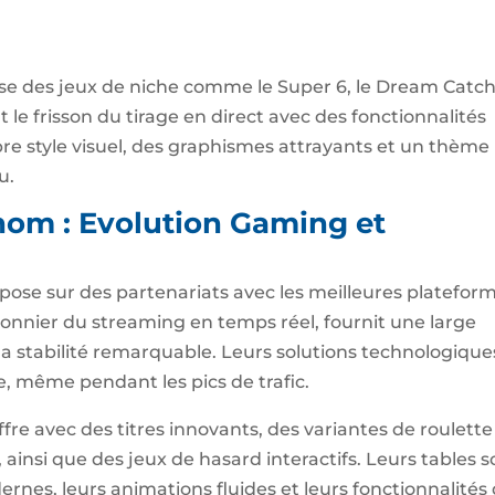
ose des jeux de niche comme le Super 6, le Dream Catc
 le frisson du tirage en direct avec des fonctionnalités
e style visuel, des graphismes attrayants et un thème
u.
nom : Evolution Gaming et
epose sur des partenariats avec les meilleures platefor
ionnier du streaming en temps réel, fournit une large
la stabilité remarquable. Leurs solutions technologique
e, même pendant les pics de trafic.
offre avec des titres innovants, des variantes de roulette
insi que des jeux de hasard interactifs. Leurs tables s
nes, leurs animations fluides et leurs fonctionnalités