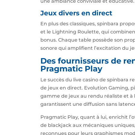
une ambiance conviviale et éducative.
Jeux divers en direct
En plus des classiques, spinbara prop
et le Lightning Roulette, qui combinent
bonus. Chaque table possède son propr
sonore qui amplifient l’excitation du je
Des fournisseurs de re
Pragmatic Play
Le succès du live casino de spinbara r
de jeux en direct. Evolution Gaming, p
gamme de jeux au rendu réaliste et à 
garantissent une diffusion sans latenc
Pragmatic Play, quant à lui, enrichit l’
de blackjack aux mécaniques uniques, a
reconnues pour leurs graphismes moder