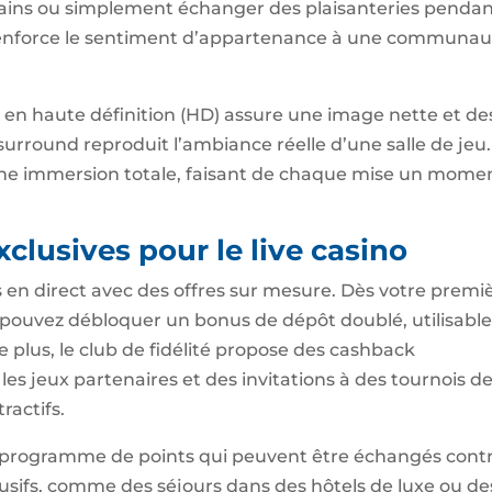
mains ou simplement échanger des plaisanteries penda
é renforce le sentiment d’appartenance à une communa
on en haute définition (HD) assure une image nette et de
surround reproduit l’ambiance réelle d’une salle de jeu.
e une immersion totale, faisant de chaque mise un mome
clusives pour le live casino
 en direct avec des offres sur mesure. Dès votre premi
s pouvez débloquer un bonus de dépôt doublé, utilisabl
e plus, le club de fidélité propose des cashback
es jeux partenaires et des invitations à des tournois d
ractifs.
un programme de points qui peuvent être échangés cont
lusifs, comme des séjours dans des hôtels de luxe ou de