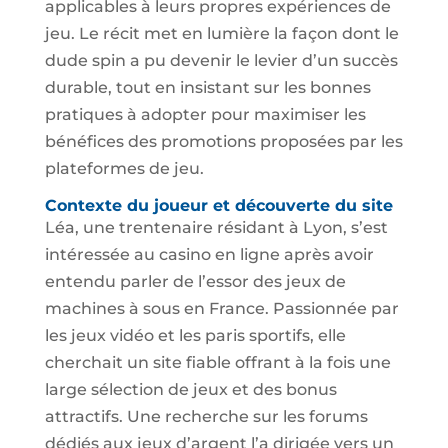
applicables à leurs propres expériences de
jeu. Le récit met en lumière la façon dont le
dude spin a pu devenir le levier d’un succès
durable, tout en insistant sur les bonnes
pratiques à adopter pour maximiser les
bénéfices des promotions proposées par les
plateformes de jeu.
Contexte du joueur et découverte du site
Léa, une trentenaire résidant à Lyon, s’est
intéressée au casino en ligne après avoir
entendu parler de l’essor des jeux de
machines à sous en France. Passionnée par
les jeux vidéo et les paris sportifs, elle
cherchait un site fiable offrant à la fois une
large sélection de jeux et des bonus
attractifs. Une recherche sur les forums
dédiés aux jeux d’argent l’a dirigée vers un