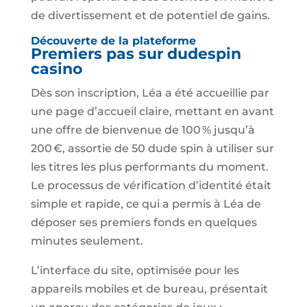
de divertissement et de potentiel de gains.
Découverte de la plateforme
Premiers pas sur dudespin
casino
Dès son inscription, Léa a été accueillie par
une page d’accueil claire, mettant en avant
une offre de bienvenue de 100 % jusqu’à
200 €, assortie de 50 dude spin à utiliser sur
les titres les plus performants du moment.
Le processus de vérification d’identité était
simple et rapide, ce qui a permis à Léa de
déposer ses premiers fonds en quelques
minutes seulement.
L’interface du site, optimisée pour les
appareils mobiles et de bureau, présentait