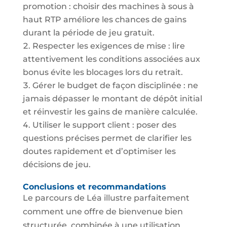
promotion : choisir des machines à sous à
haut RTP améliore les chances de gains
durant la période de jeu gratuit.
Respecter les exigences de mise : lire
attentivement les conditions associées aux
bonus évite les blocages lors du retrait.
Gérer le budget de façon disciplinée : ne
jamais dépasser le montant de dépôt initial
et réinvestir les gains de manière calculée.
Utiliser le support client : poser des
questions précises permet de clarifier les
doutes rapidement et d’optimiser les
décisions de jeu.
Conclusions et recommandations
Le parcours de Léa illustre parfaitement
comment une offre de bienvenue bien
structurée, combinée à une utilisation