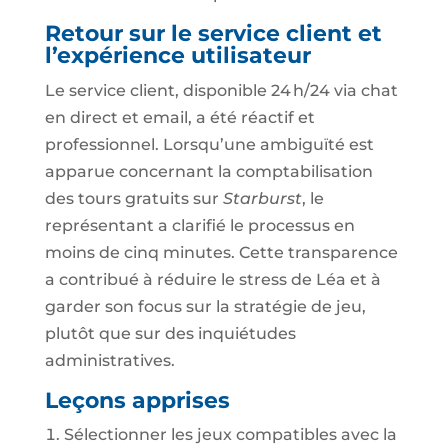
Retour sur le service client et
l’expérience utilisateur
Le service client, disponible 24 h/24 via chat
en direct et email, a été réactif et
professionnel. Lorsqu’une ambiguïté est
apparue concernant la comptabilisation
des tours gratuits sur
Starburst
, le
représentant a clarifié le processus en
moins de cinq minutes. Cette transparence
a contribué à réduire le stress de Léa et à
garder son focus sur la stratégie de jeu,
plutôt que sur des inquiétudes
administratives.
Leçons apprises
Sélectionner les jeux compatibles avec la