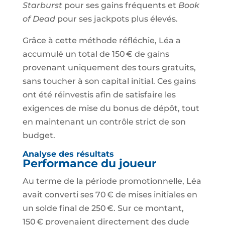
Starburst
pour ses gains fréquents et
Book
of Dead
pour ses jackpots plus élevés.
Grâce à cette méthode réfléchie, Léa a
accumulé un total de 150 € de gains
provenant uniquement des tours gratuits,
sans toucher à son capital initial. Ces gains
ont été réinvestis afin de satisfaire les
exigences de mise du bonus de dépôt, tout
en maintenant un contrôle strict de son
budget.
Analyse des résultats
Performance du joueur
Au terme de la période promotionnelle, Léa
avait converti ses 70 € de mises initiales en
un solde final de 250 €. Sur ce montant,
150 € provenaient directement des dude