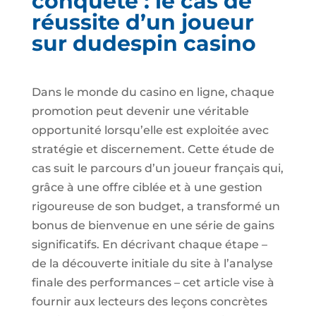
conquête : le cas de
réussite d’un joueur
sur dudespin casino
Dans le monde du casino en ligne, chaque
promotion peut devenir une véritable
opportunité lorsqu’elle est exploitée avec
stratégie et discernement. Cette étude de
cas suit le parcours d’un joueur français qui,
grâce à une offre ciblée et à une gestion
rigoureuse de son budget, a transformé un
bonus de bienvenue en une série de gains
significatifs. En décrivant chaque étape –
de la découverte initiale du site à l’analyse
finale des performances – cet article vise à
fournir aux lecteurs des leçons concrètes