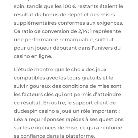
spin, tandis que les 100 € restants étaient le
résultat du bonus de dépôt et des mises
supplémentaires conformes aux exigences.
Ce ratio de conversion de 2,14 : 1 représente
une performance remarquable, surtout
pour un joueur débutant dans l’univers du
casino en ligne.
L’étude montre que le choix des jeux
compatibles avec les tours gratuits et le
suivi rigoureux des conditions de mise sont
les facteurs clés qui ont permis d’atteindre
ce résultat. En outre, le support client de
dudespin casino a joué un rôle important :
Léa a reçu réponses rapides à ses questions
sur les exigences de mise, ce qui a renforcé
sa confiance dans la plateforme.