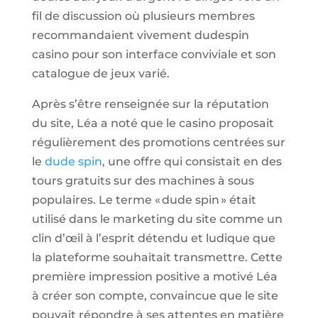
fil de discussion où plusieurs membres
recommandaient vivement dudespin
casino pour son interface conviviale et son
catalogue de jeux varié.
Après s’être renseignée sur la réputation
du site, Léa a noté que le casino proposait
régulièrement des promotions centrées sur
le
dude spin
, une offre qui consistait en des
tours gratuits sur des machines à sous
populaires. Le terme « dude spin » était
utilisé dans le marketing du site comme un
clin d’œil à l’esprit détendu et ludique que
la plateforme souhaitait transmettre. Cette
première impression positive a motivé Léa
à créer son compte, convaincue que le site
pouvait répondre à ses attentes en matière