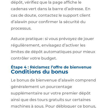
dépôt, vérifiez que la page affiche le
cadenas vert dans la barre d’adresse. En
cas de doute, contactez le support client
d’alawin pour confirmer la sécurité du
processus.
Astuce pratique : si vous prévoyez de jouer
régulièrement, envisagez d’activer les
limites de dépôt automatiques pour mieux
contrôler votre budget.
Étape 4 : Réclamez l’offre de bienvenue
Conditions du bonus
Le bonus de bienvenue d’alawin comprend
généralement un pourcentage
supplémentaire sur votre premier dépôt
ainsi que des tours gratuits sur certaines
machines à sous. Pour débloquer ce bonus,