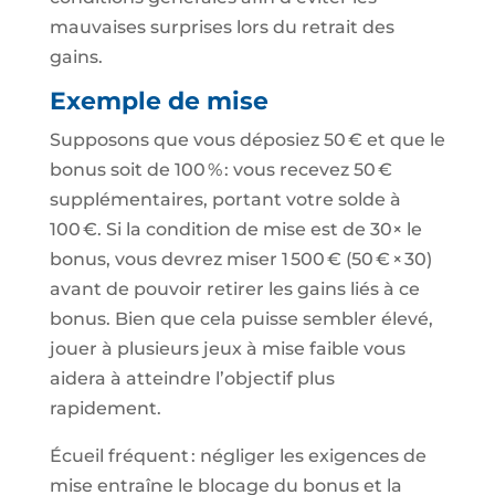
mauvaises surprises lors du retrait des
gains.
Exemple de mise
Supposons que vous déposiez 50 € et que le
bonus soit de 100 % : vous recevez 50 €
supplémentaires, portant votre solde à
100 €. Si la condition de mise est de 30× le
bonus, vous devrez miser 1 500 € (50 € × 30)
avant de pouvoir retirer les gains liés à ce
bonus. Bien que cela puisse sembler élevé,
jouer à plusieurs jeux à mise faible vous
aidera à atteindre l’objectif plus
rapidement.
Écueil fréquent : négliger les exigences de
mise entraîne le blocage du bonus et la