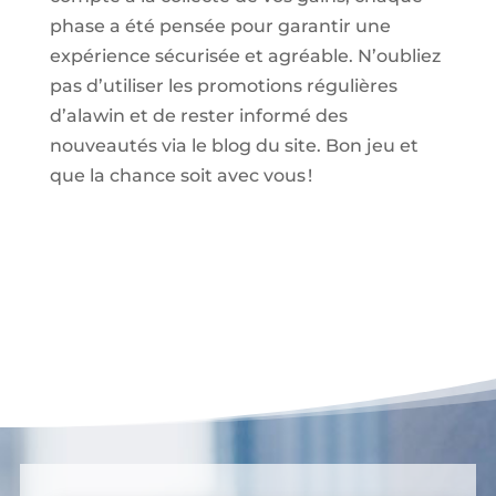
phase a été pensée pour garantir une
expérience sécurisée et agréable. N’oubliez
pas d’utiliser les promotions régulières
d’alawin et de rester informé des
nouveautés via le blog du site. Bon jeu et
que la chance soit avec vous !