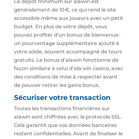
Le dépôt minimum sur alawin est
généralement de 10 €, ce qui rend le site
accessible même aux joueurs avec un petit
budget. En plus de votre dépôt, vous
pouvez profiter d’un bonus de bienvenue :
un pourcentage supplémentaire ajouté à
votre solde, souvent accompagné de tours
gratuits. Le bonus d’alawin fonctionne de
façon similaire à celui d’ala win casino, avec
des conditions de mise à respecter avant
de pouvoir retirer les gains bonus.
Sécuriser votre transaction
Toutes les transactions financières sur
alawin sont chiffrées avec le protocole SSL.
Cela garantit que vos données bancaires
restent confidentielles. Avant de finaliser le