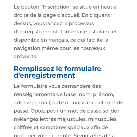
Le bouton “Inscription” se situe en haut à
droite de la page d’accueil. En cliquant
dessus, vous lancez le processus
d’enregistrement. L’interface est claire et
disponible en français, ce qui facilite la
navigation même pour les nouveaux
arrivants.
Remplissez le formulaire
d’enregistrement
Le formulaire vous demandera des
renseignements de base : nom, prénom,
adresse e‑mail, date de naissance et mot de
passe. Optez pour un mot de passe solide :
mélangez lettres majuscules, minuscules,
chiffres et caractères spéciaux afin de
protéger votre compte. Si vous êtes déjà