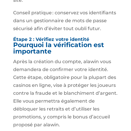
site.
Conseil pratique : conservez vos identifiants
dans un gestionnaire de mots de passe
sécurisé afin d’éviter tout oubli futur.
Étape 2 : Vérifiez votre identité
Pourquoi la vérification est
importante
Après la création du compte, alawin vous
demandera de confirmer votre identité.
Cette étape, obligatoire pour la plupart des
casinos en ligne, vise à protéger les joueurs
contre la fraude et le blanchiment d’argent.
Elle vous permettra également de
débloquer les retraits et d’utiliser les
promotions, y compris le bonus d’accueil
proposé par alawin.