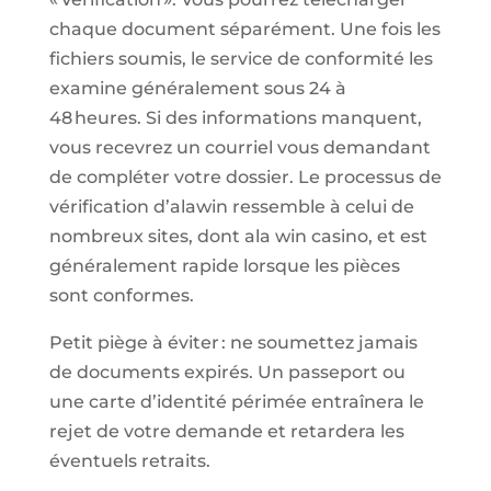
chaque document séparément. Une fois les
fichiers soumis, le service de conformité les
examine généralement sous 24 à
48 heures. Si des informations manquent,
vous recevrez un courriel vous demandant
de compléter votre dossier. Le processus de
vérification d’alawin ressemble à celui de
nombreux sites, dont ala win casino, et est
généralement rapide lorsque les pièces
sont conformes.
Petit piège à éviter : ne soumettez jamais
de documents expirés. Un passeport ou
une carte d’identité périmée entraînera le
rejet de votre demande et retardera les
éventuels retraits.