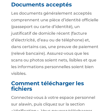
Documents acceptés
Les documents généralement acceptés
comprennent une pièce d’identité officielle
(passeport ou carte d’identité), un
justificatif de domicile récent (facture
d’électricité, d’eau ou de téléphone) et,
dans certains cas, une preuve de paiement
(relevé bancaire). Assurez‑vous que les
scans ou photos soient nets, lisibles et que
les informations personnelles soient bien
visibles.
Comment télécharger les
fichiers
Connectez‑vous à votre espace personnel
sur alawin, puis cliquez sur la section
« Vérification ». Vous pourrez télécharger