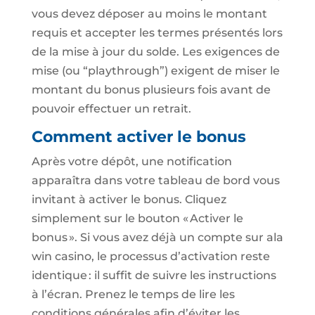
vous devez déposer au moins le montant
requis et accepter les termes présentés lors
de la mise à jour du solde. Les exigences de
mise (ou “playthrough”) exigent de miser le
montant du bonus plusieurs fois avant de
pouvoir effectuer un retrait.
Comment activer le bonus
Après votre dépôt, une notification
apparaîtra dans votre tableau de bord vous
invitant à activer le bonus. Cliquez
simplement sur le bouton « Activer le
bonus ». Si vous avez déjà un compte sur ala
win casino, le processus d’activation reste
identique : il suffit de suivre les instructions
à l’écran. Prenez le temps de lire les
conditions générales afin d’éviter les