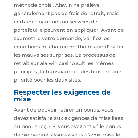
méthode choisi. Alawin ne prélève
généralement pas de frais de retrait, mais
certaines banques ou services de
portefeuille peuvent en appliquer. Avant de
soumettre votre demande, vérifiez les
conditions de chaque méthode afin d’éviter
les mauvaises surprises. Le processus de
retrait sur ala win casino suit les mêmes
principes ; la transparence des frais est une
priorité pour les deux sites.
Respecter les exigences de
mise
Avant de pouvoir retirer un bonus, vous
devez satisfaire aux exigences de mise liées
au bonus reçu. Si vous avez activé le bonus
de bienvenue, assurez‑vous d’avoir misé le