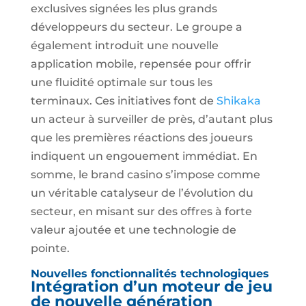
exclusives signées les plus grands
développeurs du secteur. Le groupe a
également introduit une nouvelle
application mobile, repensée pour offrir
une fluidité optimale sur tous les
terminaux. Ces initiatives font de
Shikaka
un acteur à surveiller de près, d’autant plus
que les premières réactions des joueurs
indiquent un engouement immédiat. En
somme, le brand casino s’impose comme
un véritable catalyseur de l’évolution du
secteur, en misant sur des offres à forte
valeur ajoutée et une technologie de
pointe.
Nouvelles fonctionnalités technologiques
Intégration d’un moteur de jeu
de nouvelle génération