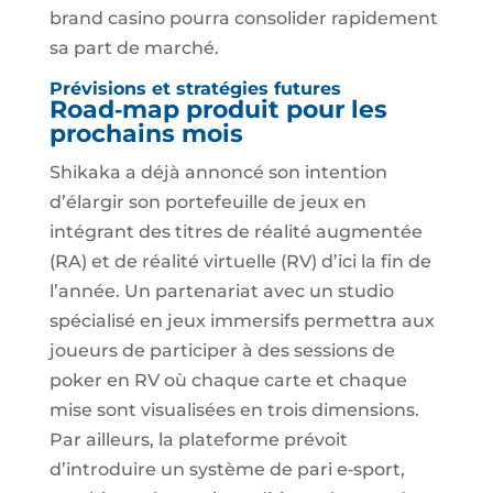
brand casino pourra consolider rapidement
sa part de marché.
Prévisions et stratégies futures
Road‑map produit pour les
prochains mois
Shikaka a déjà annoncé son intention
d’élargir son portefeuille de jeux en
intégrant des titres de réalité augmentée
(RA) et de réalité virtuelle (RV) d’ici la fin de
l’année. Un partenariat avec un studio
spécialisé en jeux immersifs permettra aux
joueurs de participer à des sessions de
poker en RV où chaque carte et chaque
mise sont visualisées en trois dimensions.
Par ailleurs, la plateforme prévoit
d’introduire un système de pari e‑sport,