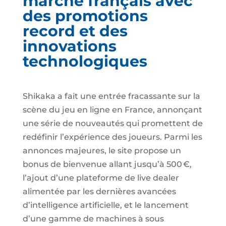
marché français avec
des promotions
record et des
innovations
technologiques
Shikaka a fait une entrée fracassante sur la
scène du jeu en ligne en France, annonçant
une série de nouveautés qui promettent de
redéfinir l’expérience des joueurs. Parmi les
annonces majeures, le site propose un
bonus de bienvenue allant jusqu’à 500 €,
l’ajout d’une plateforme de live dealer
alimentée par les dernières avancées
d’intelligence artificielle, et le lancement
d’une gamme de machines à sous