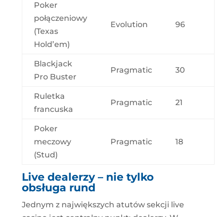
Poker
połączeniowy
Evolution
96
(Texas
Hold’em)
Blackjack
Pragmatic
30
Pro Buster
Ruletka
Pragmatic
21
francuska
Poker
meczowy
Pragmatic
18
(Stud)
Live dealerzy – nie tylko
obsługa rund
Jednym z największych atutów sekcji live