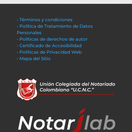
• Términos y condiciones
• Política de Tratamiento de Datos
Personales
• Políticas de derechos de autor
• Certificado de Accesibilidad
• Políticas de Privacidad Web
• Mapa del Sitio