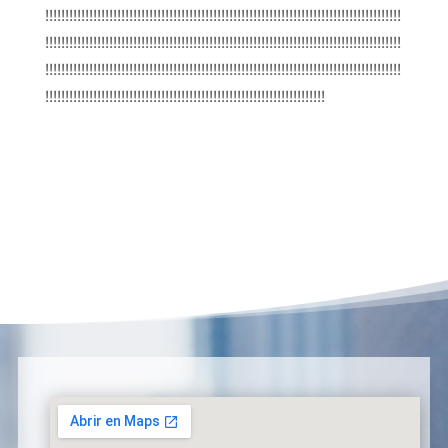
!!!!!!!!!!!!!!!!!!!!!!!!!!!!!!!!!!!!!!!!!!!!!!!!!!!!!!!!!!!!!!!!!!!!!!!!!!!!!!!!!!!!!!!!!
!!!!!!!!!!!!!!!!!!!!!!!!!!!!!!!!!!!!!!!!!!!!!!!!!!!!!!!!!!!!!!!!!!!!!!!!!!!!!!!!!!!!!!!!!
!!!!!!!!!!!!!!!!!!!!!!!!!!!!!!!!!!!!!!!!!!!!!!!!!!!!!!!!!!!!!!!!!!!!!!!!!!!!!!!!!!!!!!!!!
!!!!!!!!!!!!!!!!!!!!!!!!!!!!!!!!!!!!!!!!!!!!!!!!!!!!!!!!!!!!!!!!!!!!!!