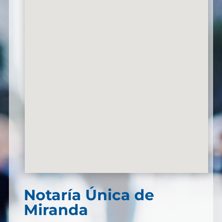
Notaría Única de
Miranda