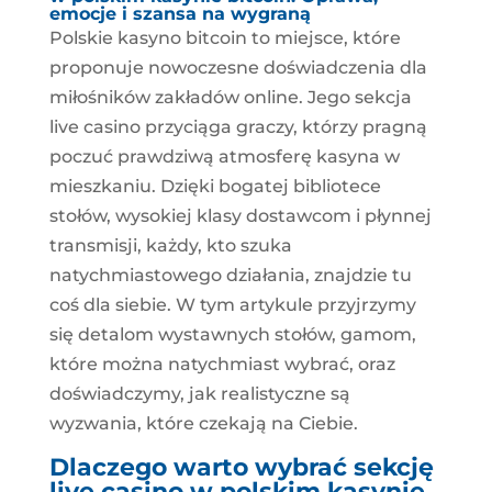
emocje i szansa na wygraną
Polskie kasyno bitcoin to miejsce, które
proponuje nowoczesne doświadczenia dla
miłośników zakładów online. Jego sekcja
live casino przyciąga graczy, którzy pragną
poczuć prawdziwą atmosferę kasyna w
mieszkaniu. Dzięki bogatej bibliotece
stołów, wysokiej klasy dostawcom i płynnej
transmisji, każdy, kto szuka
natychmiastowego działania, znajdzie tu
coś dla siebie. W tym artykule przyjrzymy
się detalom wystawnych stołów, gamom,
które można natychmiast wybrać, oraz
doświadczymy, jak realistyczne są
wyzwania, które czekają na Ciebie.
Dlaczego warto wybrać sekcję
live casino w polskim kasynie