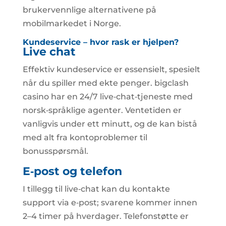
brukervennlige alternativene på
mobilmarkedet i Norge.
Kundeservice – hvor rask er hjelpen?
Live chat
Effektiv kundeservice er essensielt, spesielt
når du spiller med ekte penger. bigclash
casino har en 24/7 live‑chat‑tjeneste med
norsk‑språklige agenter. Ventetiden er
vanligvis under ett minutt, og de kan bistå
med alt fra kontoproblemer til
bonusspørsmål.
E‑post og telefon
I tillegg til live‑chat kan du kontakte
support via e‑post; svarene kommer innen
2–4 timer på hverdager. Telefonstøtte er