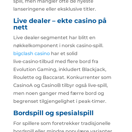
spill, men mangler ofte de nyeste
lanseringene eller eksklusive titler.
Live dealer – ekte casino på
nett
Live dealer‑segmentet har blitt en
nøkkelkomponent i norsk casino‑spill.
bigclash casino
har et solid
live‑casino‑tilbud med flere bord fra
Evolution Gaming, inkludert Blackjack,
Roulette og Baccarat. Konkurrenter som
CasinoA og CasinoB tilbyr også live‑spill,
men noen ganger med færre bord og
begrenset tilgjengelighet i peak‑timer.
Bordspill og spesialspill
For spillere som foretrekker tradisjonelle
bordspill eller mindre populære varianter