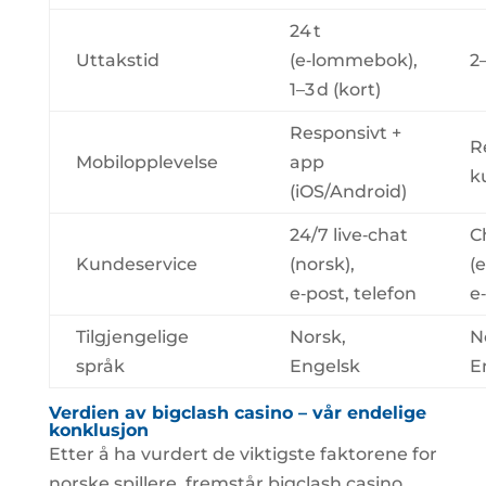
24 t
Uttakstid
(e‑lommebok),
2
1–3 d (kort)
Responsivt +
R
Mobilopplevelse
app
k
(iOS/Android)
24/7 live‑chat
C
Kundeservice
(norsk),
(
e‑post, telefon
e
Tilgjengelige
Norsk,
N
språk
Engelsk
E
Verdien av bigclash casino – vår endelige
konklusjon
Etter å ha vurdert de viktigste faktorene for
norske spillere, fremstår bigclash casino