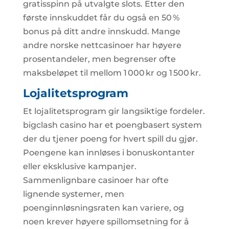
gratisspinn på utvalgte slots. Etter den
første innskuddet får du også en 50 %
bonus på ditt andre innskudd. Mange
andre norske nettcasinoer har høyere
prosentandeler, men begrenser ofte
maksbeløpet til mellom 1 000 kr og 1 500 kr.
Lojalitetsprogram
Et lojalitetsprogram gir langsiktige fordeler.
bigclash casino har et poengbasert system
der du tjener poeng for hvert spill du gjør.
Poengene kan innløses i bonuskontanter
eller eksklusive kampanjer.
Sammenlignbare casinoer har ofte
lignende systemer, men
poenginnløsningsraten kan variere, og
noen krever høyere spillomsetning for å