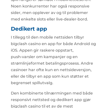
Noen konkurrenter har også responsive
sider, men opplever av og til problemer
med enkelte slots eller live‑dealer‑bord.
Dedikert app
I tillegg til den mobile nettsiden tilbyr
bigclash casino en app for både Android og
iOS. Appen gir raskere oppstart,
push‑varsler om kampanjer og en
strømlinjeformet betalingsprosess. Andre
casinoer har ofte kun en nettsideversjon,
eller de tilbyr en app som kun støtter et
begrenset spillutvalg.
Den kombinerte tilnærmingen med både
responsivt nettsted og dedikert app gjør
bigclash casino til et av de mest