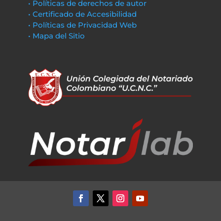
• Políticas de derechos de autor
• Certificado de Accesibilidad
• Políticas de Privacidad Web
• Mapa del Sitio