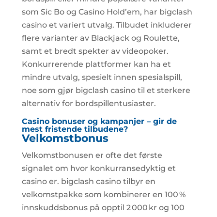
som Sic Bo og Casino Hold’em, har bigclash
casino et variert utvalg. Tilbudet inkluderer
flere varianter av Blackjack og Roulette,
samt et bredt spekter av videopoker.
Konkurrerende plattformer kan ha et
mindre utvalg, spesielt innen spesialspill,
noe som gjør bigclash casino til et sterkere
alternativ for bordspillentusiaster.
Casino bonuser og kampanjer – gir de
mest fristende tilbudene?
Velkomstbonus
Velkomstbonusen er ofte det første
signalet om hvor konkurransedyktig et
casino er. bigclash casino tilbyr en
velkomstpakke som kombinerer en 100 %
innskuddsbonus på opptil 2 000 kr og 100