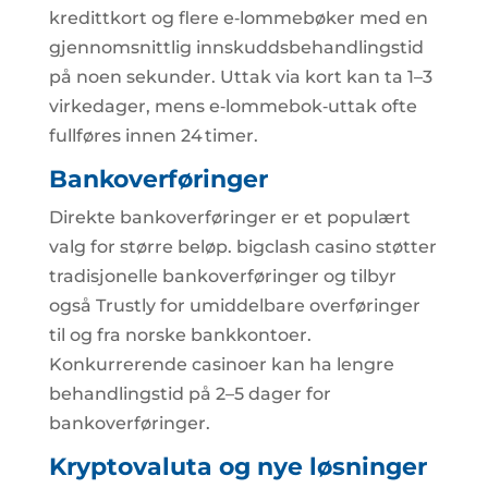
kredittkort og flere e‑lommebøker med en
gjennomsnittlig innskuddsbehandlingstid
på noen sekunder. Uttak via kort kan ta 1–3
virkedager, mens e‑lommebok‑uttak ofte
fullføres innen 24 timer.
Bankoverføringer
Direkte bankoverføringer er et populært
valg for større beløp. bigclash casino støtter
tradisjonelle bankoverføringer og tilbyr
også Trustly for umiddelbare overføringer
til og fra norske bankkontoer.
Konkurrerende casinoer kan ha lengre
behandlingstid på 2–5 dager for
bankoverføringer.
Kryptovaluta og nye løsninger