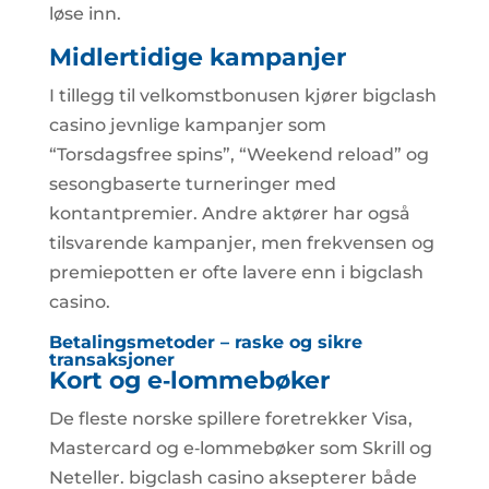
løse inn.
Midlertidige kampanjer
I tillegg til velkomstbonusen kjører bigclash
casino jevnlige kampanjer som
“Torsdagsfree spins”, “Weekend reload” og
sesongbaserte turneringer med
kontantpremier. Andre aktører har også
tilsvarende kampanjer, men frekvensen og
premiepotten er ofte lavere enn i bigclash
casino.
Betalingsmetoder – raske og sikre
transaksjoner
Kort og e‑lommebøker
De fleste norske spillere foretrekker Visa,
Mastercard og e‑lommebøker som Skrill og
Neteller. bigclash casino aksepterer både