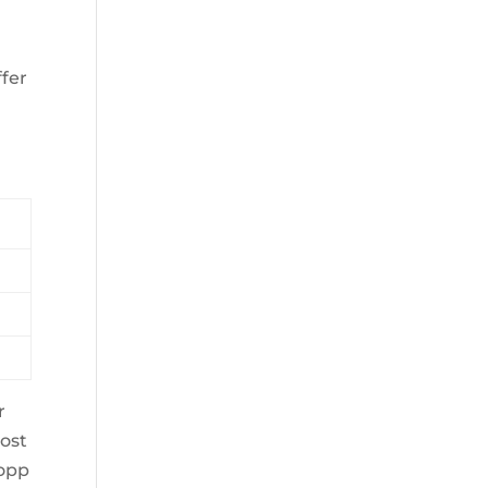
ffer
r
oost
 opp