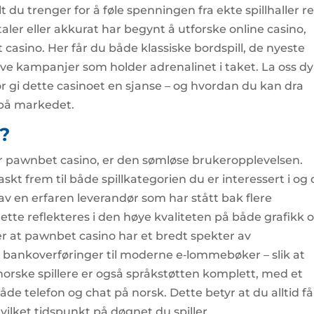
lt du trenger for å føle spenningen fra ekte spillhaller re
aler eller akkurat har begynt å utforske online casino,
 casino. Her får du både klassiske bordspill, de nyeste
ve kampanjer som holder adrenalinet i taket. La oss d
ør gi dette casinoet en sjanse – og hvordan du kan dra
på markedet.
?
er pawnbet casino, er den sømløse brukeropplevelsen.
askt frem til både spillkategorien du er interessert i og
av en erfaren leverandør som har stått bak flere
dette reflekteres i den høye kvaliteten på både grafikk 
er at pawnbet casino har et bredt spekter av
lle bankoverføringer til moderne e‑lommebøker – slik at
 norske spillere er også språkstøtten komplett, med et
e telefon og chat på norsk. Dette betyr at du alltid få
hvilket tidspunkt på døgnet du spiller.