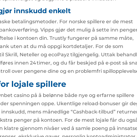
gjør innskudd enkelt
raske betalingsmetoder. For norske spillere er de mest
 bankoverføring. Vipps gjør det mulig å sette inn penge
telse i kontoen din. Trustly fungerer på samme måte,
bank uten at du må oppgi kortdetaljer. For de som
l Skrill, Neteller og ecoPayz tilgjengelig. Uttak behand
llføres innen 24 timer, og du får beskjed på e‑post så sn
ontroll over pengene dine og en problemfri spillopplevels
r lojale spillere
bet casino på å belønne både nye og erfarne spillere
er spenningen oppe. Ukentlige reload‑bonuser gir de
 et innskudd, mens månedlige “Cashback‑tilbud” returne
stra penger på kontoen. For de mest lojale får du ogs
n klatre gjennom nivåer ved å samle poeng på innsats
renser, eksklusive gaver, personlig kontoadministrator