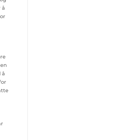
r å
for
øre
 en
l å
for
åtte
ar