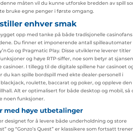
 denne måten vil du kunne utforske bredden av spill s
tte bruke egne penger i første omgang.
sstiller enhver smak
 bygget opp med tanke på både tradisjonelle casinofans
ndene. Du finner et imponerende antall spilleautomater 
n Go og Pragmatic Play. Disse utviklerne leverer titler
ksjoner og høye RTP‑siffer, noe som betyr at sjanse
asinoer. I tillegg til de digitale spillene har casinoet o
 du kan spille bordspill med ekte dealer‑personell i
 blackjack, roulette, baccarat og poker, og oppleve den
hall. Alt er optimalisert for både desktop og mobil, så
e noen funksjoner.
r med høye utbetalinger
r designet for å levere både underholdning og store
st” og “Gonzo’s Quest” er klassikere som fortsatt trene