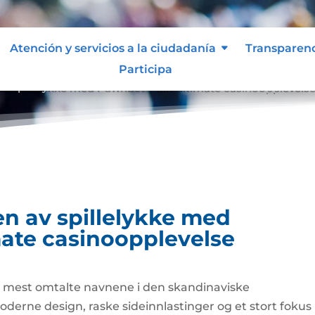
Atención y servicios a la ciudadanía
Transparen
Participa
v spillelykke med Pawnbet – din ultimate casinoopplevels
n av spillelykke med
mate casinoopplevelse
de mest omtalte navnene i den skandinaviske
derne design, raske sideinnlastinger og et stort fokus