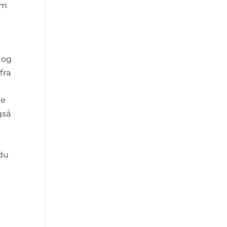
om
 og
fra
ne
gså
 du
r