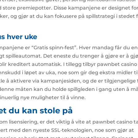
ed store premiepotter. Disse kampanjene er designet fo
er, og gjør at du kan fokusere på spillstrategi i stedet 
us hver uke
panjene er “Gratis spinn‑fest”. Hver mandag får du en
t spilleautomat. Det eneste du trenger å gjøre er å gj
blir kreditert automatisk. I tillegg tilbyr pawnbet casino
nskudd i løpet av uka, noe som gir deg ekstra midler ti
kle å aktivere via kampanjesiden, og de er tilgjengelige 
 denne måten kan du holde spillgleden i gang uten å m
nuerlig nye muligheter til å vinne.
et du kan stole på
om lisensiering, er det viktig å vite at pawnbet casino t
yptert med den nyeste SSL‑teknologien, noe som gjør at