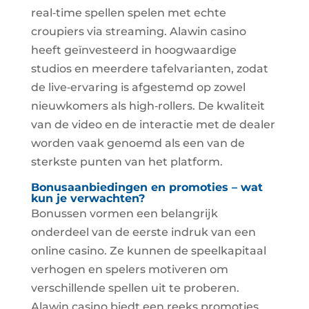
real‑time spellen spelen met echte
croupiers via streaming. Alawin casino
heeft geïnvesteerd in hoogwaardige
studios en meerdere tafelvarianten, zodat
de live‑ervaring is afgestemd op zowel
nieuwkomers als high‑rollers. De kwaliteit
van de video en de interactie met de dealer
worden vaak genoemd als een van de
sterkste punten van het platform.
Bonusaanbiedingen en promoties – wat
kun je verwachten?
Bonussen vormen een belangrijk
onderdeel van de eerste indruk van een
online casino. Ze kunnen de speelkapitaal
verhogen en spelers motiveren om
verschillende spellen uit te proberen.
Alawin casino biedt een reeks promoties