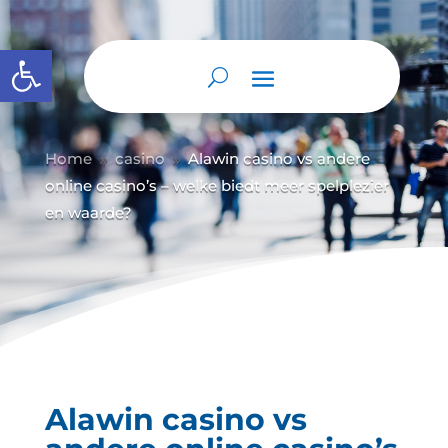
Abrir barra de herramientas
Home
casino
Alawin casino vs andere
9
9
online casino’s – welke biedt meer spelplezier
en waarde?
Alawin casino vs