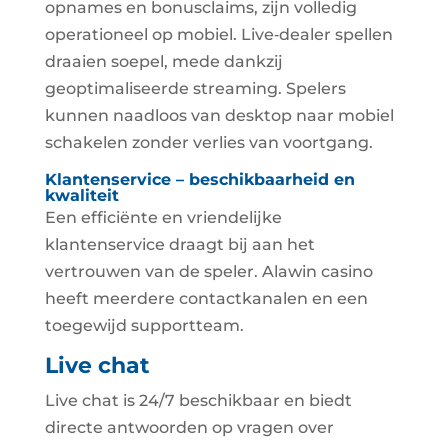
opnames en bonusclaims, zijn volledig
operationeel op mobiel. Live‑dealer spellen
draaien soepel, mede dankzij
geoptimaliseerde streaming. Spelers
kunnen naadloos van desktop naar mobiel
schakelen zonder verlies van voortgang.
Klantenservice – beschikbaarheid en
kwaliteit
Een efficiënte en vriendelijke
klantenservice draagt bij aan het
vertrouwen van de speler. Alawin casino
heeft meerdere contactkanalen en een
toegewijd supportteam.
Live chat
Live chat is 24/7 beschikbaar en biedt
directe antwoorden op vragen over