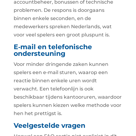
accountbeheer, bonussen of technische
problemen. De respons is doorgaans
binnen enkele seconden, en de
medewerkers spreken Nederlands, wat
voor veel spelers een groot pluspunt is.
E‑mail en telefonische
ondersteuning
Voor minder dringende zaken kunnen
spelers een e‑mail sturen, waarop een
reactie binnen enkele uren wordt
verwacht. Een telefoonlijn is ook
beschikbaar tijdens kantooruren, waardoor
spelers kunnen kiezen welke methode voor
hen het prettigst is.
Veelgestelde vragen