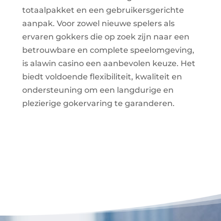
totaalpakket en een gebruikersgerichte
aanpak. Voor zowel nieuwe spelers als
ervaren gokkers die op zoek zijn naar een
betrouwbare en complete speelomgeving,
is alawin casino een aanbevolen keuze. Het
biedt voldoende flexibiliteit, kwaliteit en
ondersteuning om een langdurige en
plezierige gokervaring te garanderen.