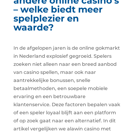
andere online casino’s
– welke biedt meer
spelplezier en
waarde?
In de afgelopen jaren is de online gokmarkt
in Nederland explosief gegroeid. Spelers
zoeken niet alleen naar een breed aanbod
van casino spellen, maar ook naar
aantrekkelijke bonussen, snelle
betaalmethoden, een soepele mobiele
ervaring en een betrouwbare
klantenservice. Deze factoren bepalen vaak
of een speler loyaal blijft aan een platform
of op zoek gaat naar een alternatief. In dit
artikel vergelijken we alawin casino met