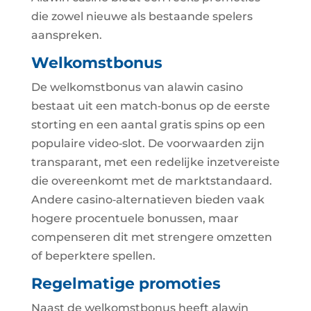
die zowel nieuwe als bestaande spelers
aanspreken.
Welkomstbonus
De welkomstbonus van alawin casino
bestaat uit een match‑bonus op de eerste
storting en een aantal gratis spins op een
populaire video‑slot. De voorwaarden zijn
transparant, met een redelijke inzetvereiste
die overeenkomt met de marktstandaard.
Andere casino‑alternatieven bieden vaak
hogere procentuele bonussen, maar
compenseren dit met strengere omzetten
of beperktere spellen.
Regelmatige promoties
Naast de welkomstbonus heeft alawin