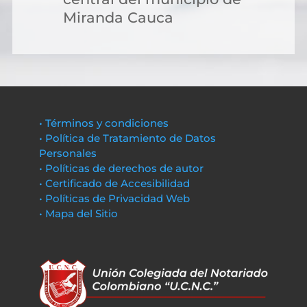
Miranda Cauca
• Términos y condiciones
• Política de Tratamiento de Datos
Personales
• Políticas de derechos de autor
• Certificado de Accesibilidad
• Políticas de Privacidad Web
• Mapa del Sitio