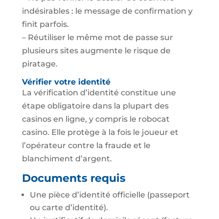
indésirables : le message de confirmation y
finit parfois.
– Réutiliser le même mot de passe sur
plusieurs sites augmente le risque de
piratage.
Vérifier votre identité
La vérification d’identité constitue une
étape obligatoire dans la plupart des
casinos en ligne, y compris le robocat
casino. Elle protège à la fois le joueur et
l’opérateur contre la fraude et le
blanchiment d’argent.
Documents requis
Une pièce d’identité officielle (passeport
ou carte d’identité).