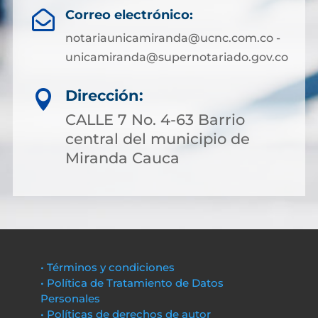
Correo electrónico:

notariaunicamiranda@ucnc.com.co -
unicamiranda@supernotariado.gov.co
Dirección:

CALLE 7 No. 4-63 Barrio
central del municipio de
Miranda Cauca
• Términos y condiciones
• Política de Tratamiento de Datos
Personales
• Políticas de derechos de autor