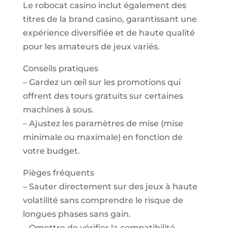
Le robocat casino inclut également des
titres de la brand casino, garantissant une
expérience diversifiée et de haute qualité
pour les amateurs de jeux variés.
Conseils pratiques
– Gardez un œil sur les promotions qui
offrent des tours gratuits sur certaines
machines à sous.
– Ajustez les paramètres de mise (mise
minimale ou maximale) en fonction de
votre budget.
Pièges fréquents
– Sauter directement sur des jeux à haute
volatilité sans comprendre le risque de
longues phases sans gain.
– Omettre de vérifier la compatibilité