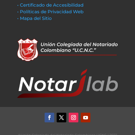
• Certificado de Accesibilidad
• Políticas de Privacidad Web
• Mapa del Sitio