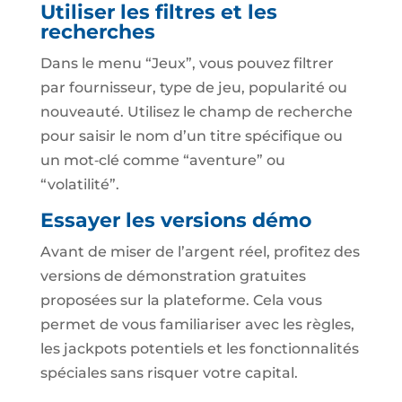
Utiliser les filtres et les
recherches
Dans le menu “Jeux”, vous pouvez filtrer
par fournisseur, type de jeu, popularité ou
nouveauté. Utilisez le champ de recherche
pour saisir le nom d’un titre spécifique ou
un mot‑clé comme “aventure” ou
“volatilité”.
Essayer les versions démo
Avant de miser de l’argent réel, profitez des
versions de démonstration gratuites
proposées sur la plateforme. Cela vous
permet de vous familiariser avec les règles,
les jackpots potentiels et les fonctionnalités
spéciales sans risquer votre capital.