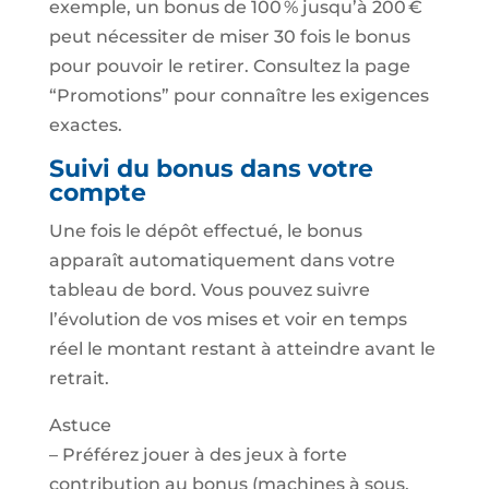
exemple, un bonus de 100 % jusqu’à 200 €
peut nécessiter de miser 30 fois le bonus
pour pouvoir le retirer. Consultez la page
“Promotions” pour connaître les exigences
exactes.
Suivi du bonus dans votre
compte
Une fois le dépôt effectué, le bonus
apparaît automatiquement dans votre
tableau de bord. Vous pouvez suivre
l’évolution de vos mises et voir en temps
réel le montant restant à atteindre avant le
retrait.
Astuce
– Préférez jouer à des jeux à forte
contribution au bonus (machines à sous,