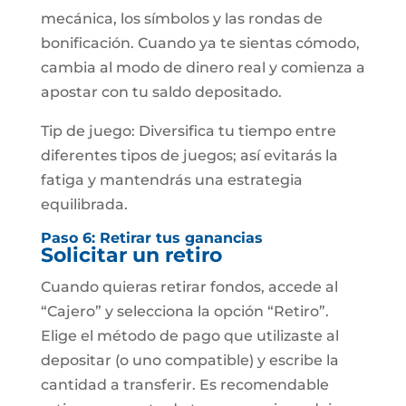
mecánica, los símbolos y las rondas de
bonificación. Cuando ya te sientas cómodo,
cambia al modo de dinero real y comienza a
apostar con tu saldo depositado.
Tip de juego: Diversifica tu tiempo entre
diferentes tipos de juegos; así evitarás la
fatiga y mantendrás una estrategia
equilibrada.
Paso 6: Retirar tus ganancias
Solicitar un retiro
Cuando quieras retirar fondos, accede al
“Cajero” y selecciona la opción “Retiro”.
Elige el método de pago que utilizaste al
depositar (o uno compatible) y escribe la
cantidad a transferir. Es recomendable