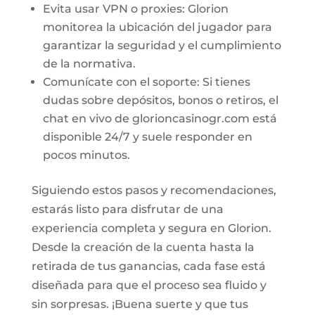
Evita usar VPN o proxies: Glorion
monitorea la ubicación del jugador para
garantizar la seguridad y el cumplimiento
de la normativa.
Comunícate con el soporte: Si tienes
dudas sobre depósitos, bonos o retiros, el
chat en vivo de glorioncasinogr.com está
disponible 24/7 y suele responder en
pocos minutos.
Siguiendo estos pasos y recomendaciones,
estarás listo para disfrutar de una
experiencia completa y segura en Glorion.
Desde la creación de la cuenta hasta la
retirada de tus ganancias, cada fase está
diseñada para que el proceso sea fluido y
sin sorpresas. ¡Buena suerte y que tus