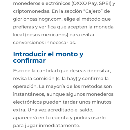
monederos electrónicos (OXXO Pay, SPEI) y
criptomonedas. En la sección “Cajero” de
glorioncasinogr.com, elige el método que
prefieras y verifica que acepten la moneda
local (pesos mexicanos) para evitar
conversiones innecesarias.
Introducir el monto y
confirmar
Escribe la cantidad que deseas depositar,
revisa la comisión (si la hay) y confirma la
operación. La mayoría de los métodos son
instantáneos, aunque algunos monederos
electrónicos pueden tardar unos minutos
extra. Una vez acreditado el saldo,
aparecerá en tu cuenta y podrás usarlo
para jugar inmediatamente.