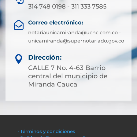
314 748 0198 - 311 333 7585
Correo electrónico:

notariaunicamiranda@ucnc.com.co -
unicamiranda@supernotariado.gov.co
Dirección:

CALLE 7 No. 4-63 Barrio
central del municipio de
Miranda Cauca
• Términos y condiciones