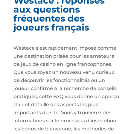
Westace : réponses
aux questions
fréquentes des
joueurs français
Westace s’est rapidement imposé comme
une destination prisée pour les amateurs
de jeux de casino en ligne francophones.
Que vous soyez un nouveau venu curieux
de découvrir les fonctionnalités ou un
joueur confirmé à la recherche de conseils
pratiques, cette FAQ vous donne un aperçu
clair et détaillé des aspects les plus
importants du site. Vous y trouverez des
informations sur le processus d’inscription,
les bonus de bienvenue, les méthodes de