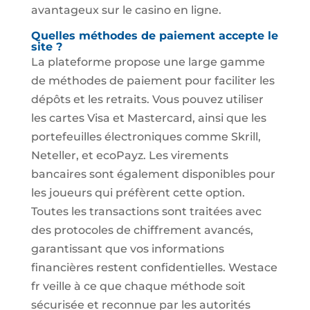
avantageux sur le casino en ligne.
Quelles méthodes de paiement accepte le
site ?
La plateforme propose une large gamme
de méthodes de paiement pour faciliter les
dépôts et les retraits. Vous pouvez utiliser
les cartes Visa et Mastercard, ainsi que les
portefeuilles électroniques comme Skrill,
Neteller, et ecoPayz. Les virements
bancaires sont également disponibles pour
les joueurs qui préfèrent cette option.
Toutes les transactions sont traitées avec
des protocoles de chiffrement avancés,
garantissant que vos informations
financières restent confidentielles. Westace
fr veille à ce que chaque méthode soit
sécurisée et reconnue par les autorités