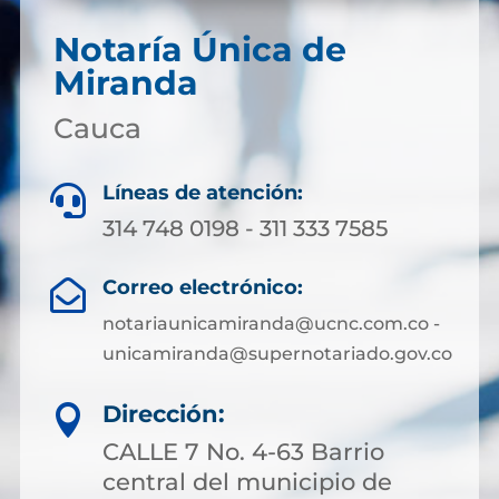
Notaría Única de
Miranda
Cauca
Líneas de atención:

314 748 0198 - 311 333 7585
Correo electrónico:

notariaunicamiranda@ucnc.com.co -
unicamiranda@supernotariado.gov.co
Dirección:

CALLE 7 No. 4-63 Barrio
central del municipio de