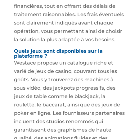
financières, tout en offrant des délais de
traitement raisonnables. Les frais éventuels
sont clairement indiqués avant chaque
opération, vous permettant ainsi de choisir
la solution la plus adaptée à vos besoins.
Quels jeux sont disponibles sur la
plateforme ?
Westace propose un catalogue riche et
varié de jeux de casino, couvrant tous les
goûts. Vous y trouverez des machines à
sous vidéo, des jackpots progressifs, des
jeux de table comme le blackjack, la
roulette, le baccarat, ainsi que des jeux de
poker en ligne. Les fournisseurs partenaires
incluent des studios renommés qui
garantissent des graphismes de haute
qualité, des animations fluides et des