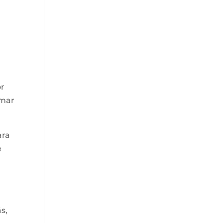
a
or
rmar
ara
e
s,