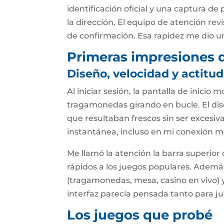
identificación oficial y una captura de
la dirección. El equipo de atención re
de confirmación. Esa rapidez me dio u
Primeras impresiones d
Diseño, velocidad y actitud 
Al iniciar sesión, la pantalla de inici
tragamonedas girando en bucle. El dis
que resultaban frescos sin ser excesiv
instantánea, incluso en mi conexión mó
Me llamó la atención la barra superior
rápidos a los juegos populares. Además,
(tragamonedas, mesa, casino en vivo) y
interfaz parecía pensada tanto para 
Los juegos que probé