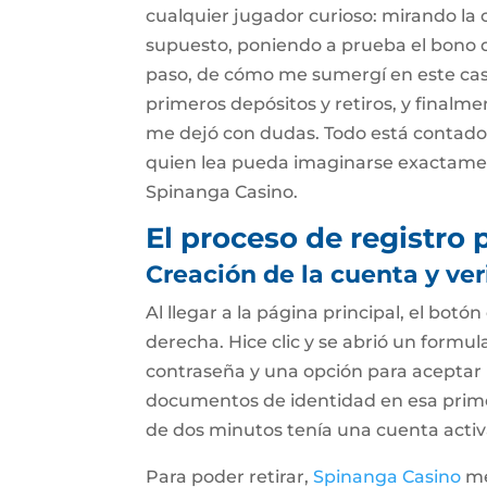
cualquier jugador curioso: mirando la 
supuesto, poniendo a prueba el bono d
paso, de cómo me sumergí en este cas
primeros depósitos y retiros, y finalm
me dejó con dudas. Todo está contado
quien lea pueda imaginarse exactamen
Spinanga Casino.
El proceso de registro 
Creación de la cuenta y ver
Al llegar a la página principal, el botó
derecha. Hice clic y se abrió un formu
contraseña y una opción para aceptar 
documentos de identidad en esa primer
de dos minutos tenía una cuenta activ
Para poder retirar,
Spinanga Casino
me