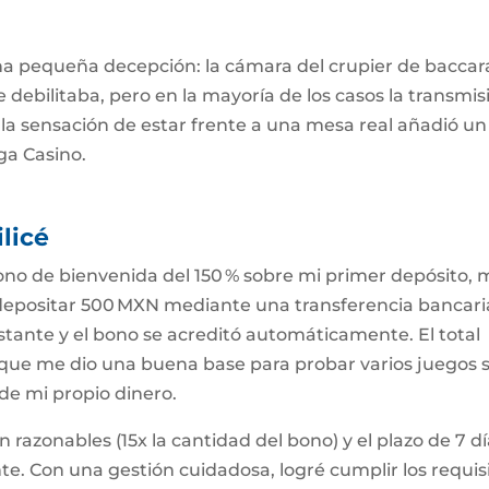
 una pequeña decepción: la cámara del crupier de baccar
 debilitaba, pero en la mayoría de los casos la transmis
í, la sensación de estar frente a una mesa real añadió un
ga Casino.
licé
 bono de bienvenida del 150 % sobre mi primer depósito,
dí depositar 500 MXN mediante una transferencia bancari
instante y el bono se acreditó automáticamente. El total
o que me dio una buena base para probar varios juegos 
de mi propio dinero.
 razonables (15x la cantidad del bono) y el plazo de 7 d
te. Con una gestión cuidadosa, logré cumplir los requis