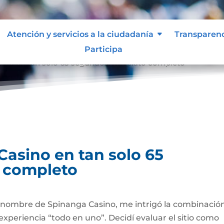
Atención y servicios a la ciudadanía
Transparen
Participa
ino en tan solo 65 segundos: mi relato completo
asino en tan solo 65
o completo
 nombre de Spinanga Casino, me intrigó la combinació
experiencia “todo en uno”. Decidí evaluar el sitio como