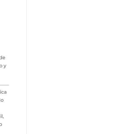
 de
o y
ica
do
l,
o