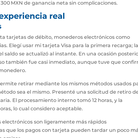
ar 300 MXN de ganancia neta sin complicaciones.
 experiencia real
s
ta tarjetas de débito, monederos electrónicos como
ias. Elegí usar mi tarjeta Visa para la primera recarga; l
 saldo se actualizó al instante. En una ocasión posteri
ceso también fue casi inmediato, aunque tuve que confi
l monedero.
a permite retirar mediante los mismos métodos usados p
método sea el mismo. Presenté una solicitud de retiro d
ria. El procesamiento interno tomó 12 horas, y la
oras, lo cual considero aceptable.
 electrónicos son ligeramente más rápidos
as que los pagos con tarjeta pueden tardar un poco má