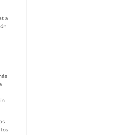
at a
ión
 más
a
sin
ías
itos