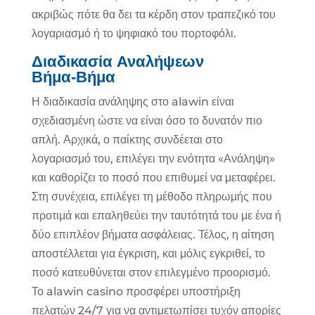
ακριβώς πότε θα δει τα κέρδη στον τραπεζικό του
λογαριασμό ή το ψηφιακό του πορτοφόλι.
Διαδικασία Αναλήψεων
Βήμα‑Βήμα
Η διαδικασία ανάληψης στο alawin είναι
σχεδιασμένη ώστε να είναι όσο το δυνατόν πιο
απλή. Αρχικά, ο παίκτης συνδέεται στο
λογαριασμό του, επιλέγει την ενότητα «Ανάληψη»
και καθορίζει το ποσό που επιθυμεί να μεταφέρει.
Στη συνέχεια, επιλέγει τη μέθοδο πληρωμής που
προτιμά και επαληθεύει την ταυτότητά του με ένα ή
δύο επιπλέον βήματα ασφάλειας. Τέλος, η αίτηση
αποστέλλεται για έγκριση, και μόλις εγκριθεί, το
ποσό κατευθύνεται στον επιλεγμένο προορισμό.
Το alawin casino προσφέρει υποστήριξη
πελατών 24/7 για να αντιμετωπίσει τυχόν απορίες