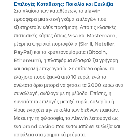
Επιλογές Κατάθεσης: Ποικιλία και Ευελιξία
Στο πλαίσιο των καταθέσεων, το alawin
προσφέρει μια εκτενή γκάμα επιλογών που
εξυπηρετούν κάθε προτίμηση. Από τις κλασικές
πιστωτικές κάρτες όπως Visa και Mastercard,
μέχρι τα ψηφιακά πορτοφόλια (Skrill, Neteller,
PayPal) και τα κρυπτονομίσματα (Bitcoin,
Ethereum), η πλατφόρμα εξασφαλίζει γρήγορη
και ασφαλή επεξεργασία. Σε επίπεδο ορίων, το
ελάχιστο ποσό ξεκινά από 10 ευρώ, ενώ το
ανώτατο όριο μπορεί να φτάσει τα 2 000 ευρώ ανά
συναλλαγή, ανάλογα με τη μέθοδο. Επίσης, η
δυνατότητα επιλογής μεταξύ ευρώ, δολαρίου ή
λίρας ενισχύει την ευκολία των διεθνών παικτών.
Με αυτήν τη φιλοσοφία, το Alawin λειτουργεί ως
ένα brand casino που ενσωματώνει ευελιξία και
ασφάλεια στα χρηματικά ρεύματα.