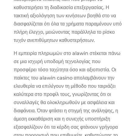
καθυστερήσει τη διαδικασία επεξεργασίας. Η
τακτική αξιολόγηση των κινήσεων βοηθά στο να
διασφαλίζεται ότι όλα τα χρήματα παραμένουν υπό
πλήρη έλεγχο, μειώνοντας παράλληλα το ρίσκο
τυχόν ανεπιθύμητων καθυστερήσεων.
Η εμπειρία πληρωμών στο alawin στέκεται πάνω
σε μια ισχυρή υποδομή τεχνολογίας που
προσφέρει τόσο ταχύτητα όσο και αξιοπιστία. Οι
παίκτες του alawin casino απολαμβάνουν την
ελευθερία να επιλέγουν τη μέθοδο που ταιριάζει
καλύτερα στο προφίλ τους, γνωρίζοντας ότι οι
συναλλαγές θα ολοκληρωθούν με ασφάλεια και
διαφάνεια. Όταν φτάσει η στιγμή της ανάληψης, η
άμεση εκκαθάριση και η συνεχής υποστήριξη
εξασφαλίζουν ότι τα κέρδη σας φτάνουν γρήγορα
στον προορισμό που επιθυμείτε, καθιστώντας το