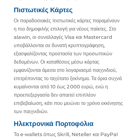
Πιστωτικές Κάρτες
Οι παραδοσιακές πιστωτικές κάρτες παραμένουν
η πιο δημοφιλής επιλογή για νέους παίκτες. Στο
alawin, οι συναλλαγές Visa και Mastercard
υποβάλλονται σε δυνατή κρυπτογράφηση,
εξασφαλίζοντας προστασία των προσωπικών
δεδομένων. Οι καταθέσεις μέσω κάρτας
εμφανίζονται άμεσα στο λογαριασμό παιχνιδιού,
επιτρέποντας το ταχύτατο ξεκίνημα. Τα όρια συχνά
κυμαίνονται από 10 έως 2 000 ευρώ, ενώ η
προεπεξεργασία δεν απαιτεί επιπλέον
επιβεβαίωση, κάτι που μειώνει το χρόνο εκκίνησης
των παιχνιδιών.
Ηλεκτρονικά Πορτοφόλια
Τα e‑wallets όπως Skrill, Neteller και PayPal