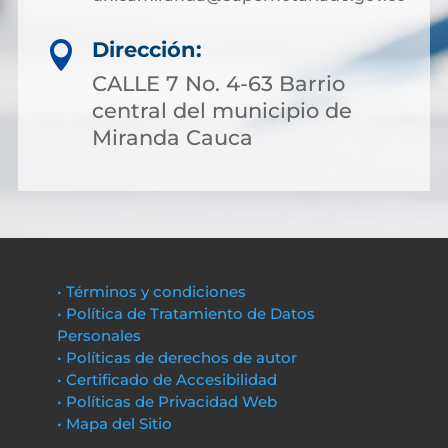
Dirección:

CALLE 7 No. 4-63 Barrio
central del municipio de
Miranda Cauca
• Términos y condiciones
• Política de Tratamiento de Datos
Personales
• Políticas de derechos de autor
• Certificado de Accesibilidad
• Políticas de Privacidad Web
• Mapa del Sitio