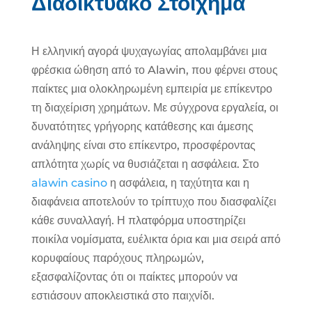
Διαδικτυακό Στοίχημα
Η ελληνική αγορά ψυχαγωγίας απολαμβάνει μια
φρέσκια ώθηση από το Alawin, που φέρνει στους
παίκτες μια ολοκληρωμένη εμπειρία με επίκεντρο
τη διαχείριση χρημάτων. Με σύγχρονα εργαλεία, οι
δυνατότητες γρήγορης κατάθεσης και άμεσης
ανάληψης είναι στο επίκεντρο, προσφέροντας
απλότητα χωρίς να θυσιάζεται η ασφάλεια. Στο
alawin casino
η ασφάλεια, η ταχύτητα και η
διαφάνεια αποτελούν το τρίπτυχο που διασφαλίζει
κάθε συναλλαγή. Η πλατφόρμα υποστηρίζει
ποικίλα νομίσματα, ευέλικτα όρια και μια σειρά από
κορυφαίους παρόχους πληρωμών,
εξασφαλίζοντας ότι οι παίκτες μπορούν να
εστιάσουν αποκλειστικά στο παιχνίδι.