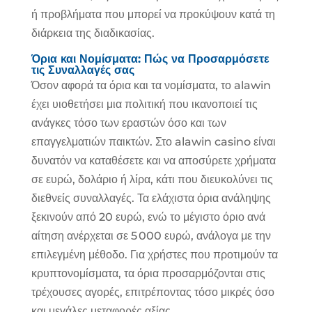
ή προβλήματα που μπορεί να προκύψουν κατά τη
διάρκεια της διαδικασίας.
Όρια και Νομίσματα: Πώς να Προσαρμόσετε
τις Συναλλαγές σας
Όσον αφορά τα όρια και τα νομίσματα, το alawin
έχει υιοθετήσει μια πολιτική που ικανοποιεί τις
ανάγκες τόσο των εραστών όσο και των
επαγγελματιών παικτών. Στο alawin casino είναι
δυνατόν να καταθέσετε και να αποσύρετε χρήματα
σε ευρώ, δολάριο ή λίρα, κάτι που διευκολύνει τις
διεθνείς συναλλαγές. Τα ελάχιστα όρια ανάληψης
ξεκινούν από 20 ευρώ, ενώ το μέγιστο όριο ανά
αίτηση ανέρχεται σε 5 000 ευρώ, ανάλογα με την
επιλεγμένη μέθοδο. Για χρήστες που προτιμούν τα
κρυπτονομίσματα, τα όρια προσαρμόζονται στις
τρέχουσες αγορές, επιτρέποντας τόσο μικρές όσο
και μεγάλες μεταφορές αξίας.