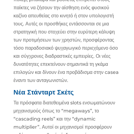
παίκτες να ζήσουν την αίσθηση ενός φυσικού
καζίνο απευθείας στο κινητό ή στον υπολογιστή
τους. Αυτές οι προσθήκες εντάσσονται σε μια
στρατηγική που στοχεύει στην ευρύτερη κάλυψη
των προτιμήσεων των χρηστών, προσφέροντας
τόσο παραδοσιακό ψυχαγωγικό περιεχόμενο όσο
και σύγχρονες διαδραστικές εμπειρίες. Οι νέες
δυνατότητες επεκτείνουν σημαντικά τη γκάμα
επιλογών και δίνουν ένα προβάδισμα στην casea
έναντι των ανταγωνιστών.
Νέα Στάνταρτ Σκέτς
Τα πρόσφατα διατεθειμένα slots ενσωματώνουν
μηχανισμούς όπως το “megaways”, το
“cascading reels” και την “dynamic
multiplier”. Αυτοί οι μηχανισμοί προσφέρουν