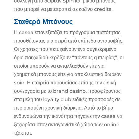
συλλογή από δωρεάν Spin και μικρό μπόνους
που μπορεί να μετατραπεί σε καζίνο credits.
Σταθερά Μπόνους
Η casea επανεξετάζει το πρόγραμμα πιστότητας,
προσθέτοντας μια σειρά από επίπεδα ανταμοιβής.
Οι χρήστες που πετυχαίνουν ένα συγκεκριμένο
όριο παιχνιδιού κερδίζουν “πόντους εμπειρίας”, οι
οποίοι μπορούν να ανταλλαχθούν είτε για
χρηματικά μπόνους είτε για αποκλειστικά δωρεάν
spin. Η εταιρεία παρουσίασε επίσης την ειδική
συνεργασία με το brand casino, προσφέροντας
στα μέλη του loyalty club ειδικές προσφορές σε
περιορισμένη χρονική διάρκεια. Αυτό το βήμα
ενδυναμώνει την ικανότητα πήγαινε την casea να
ξεχωρίσει στον ανταγωνιστικό χώρο των online
τζακποτ.