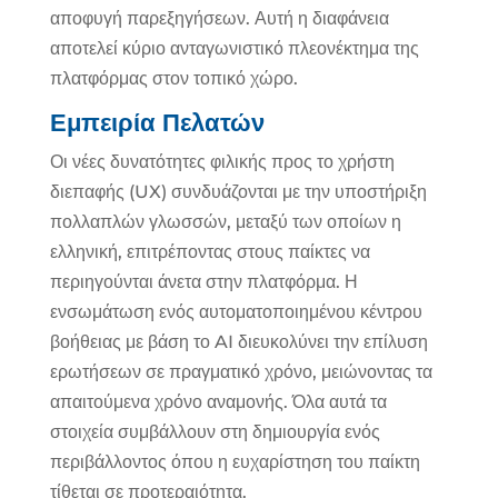
αποφυγή παρεξηγήσεων. Αυτή η διαφάνεια
αποτελεί κύριο ανταγωνιστικό πλεονέκτημα της
πλατφόρμας στον τοπικό χώρο.
Εμπειρία Πελατών
Οι νέες δυνατότητες φιλικής προς το χρήστη
διεπαφής (UX) συνδυάζονται με την υποστήριξη
πολλαπλών γλωσσών, μεταξύ των οποίων η
ελληνική, επιτρέποντας στους παίκτες να
περιηγούνται άνετα στην πλατφόρμα. Η
ενσωμάτωση ενός αυτοματοποιημένου κέντρου
βοήθειας με βάση το AI διευκολύνει την επίλυση
ερωτήσεων σε πραγματικό χρόνο, μειώνοντας τα
απαιτούμενα χρόνο αναμονής. Όλα αυτά τα
στοιχεία συμβάλλουν στη δημιουργία ενός
περιβάλλοντος όπου η ευχαρίστηση του παίκτη
τίθεται σε προτεραιότητα.