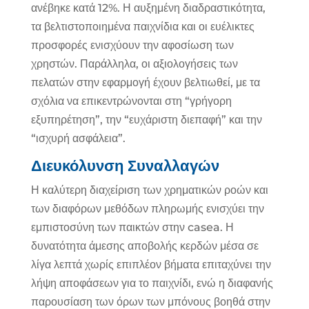
ανέβηκε κατά 12%. Η αυξημένη διαδραστικότητα,
τα βελτιστοποιημένα παιχνίδια και οι ευέλικτες
προσφορές ενισχύουν την αφοσίωση των
χρηστών. Παράλληλα, οι αξιολογήσεις των
πελατών στην εφαρμογή έχουν βελτιωθεί, με τα
σχόλια να επικεντρώνονται στη “γρήγορη
εξυπηρέτηση”, την “ευχάριστη διεπαφή” και την
“ισχυρή ασφάλεια”.
Διευκόλυνση Συναλλαγών
Η καλύτερη διαχείριση των χρηματικών ροών και
των διαφόρων μεθόδων πληρωμής ενισχύει την
εμπιστοσύνη των παικτών στην casea. Η
δυνατότητα άμεσης αποβολής κερδών μέσα σε
λίγα λεπτά χωρίς επιπλέον βήματα επιταχύνει την
λήψη αποφάσεων για το παιχνίδι, ενώ η διαφανής
παρουσίαση των όρων των μπόνους βοηθά στην