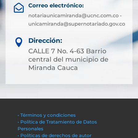
Correo electrónico:

notariaunicamiranda@ucnc.com.co -
unicamiranda@supernotariado.gov.co
Dirección:

CALLE 7 No. 4-63 Barrio
central del municipio de
Miranda Cauca
• Términos y condiciones
• Política de Tratamiento de Datos
Personales
• Políticas de derechos de autor