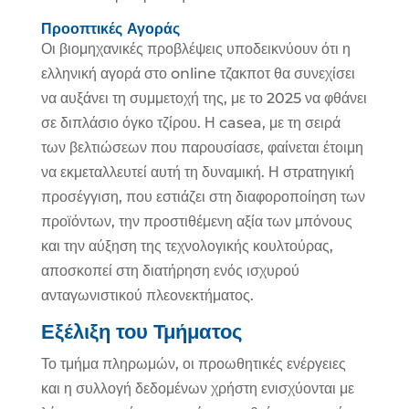
Προοπτικές Αγοράς
Οι βιομηχανικές προβλέψεις υποδεικνύουν ότι η
ελληνική αγορά στο online τζακποτ θα συνεχίσει
να αυξάνει τη συμμετοχή της, με το 2025 να φθάνει
σε διπλάσιο όγκο τζίρου. Η casea, με τη σειρά
των βελτιώσεων που παρουσίασε, φαίνεται έτοιμη
να εκμεταλλευτεί αυτή τη δυναμική. Η στρατηγική
προσέγγιση, που εστιάζει στη διαφοροποίηση των
προϊόντων, την προστιθέμενη αξία των μπόνους
και την αύξηση της τεχνολογικής κουλτούρας,
αποσκοπεί στη διατήρηση ενός ισχυρού
ανταγωνιστικού πλεονεκτήματος.
Εξέλιξη του Τμήματος
Το τμήμα πληρωμών, οι προωθητικές ενέργειες
και η συλλογή δεδομένων χρήστη ενισχύονται με