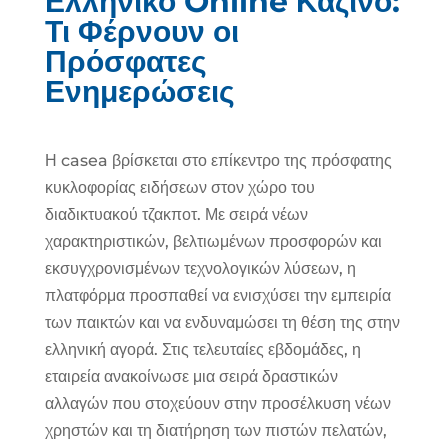
Ελληνικό Online Καζίνο:
Τι Φέρνουν οι
Πρόσφατες
Ενημερώσεις
Η casea βρίσκεται στο επίκεντρο της πρόσφατης
κυκλοφορίας ειδήσεων στον χώρο του
διαδικτυακού τζακποτ. Με σειρά νέων
χαρακτηριστικών, βελτιωμένων προσφορών και
εκσυγχρονισμένων τεχνολογικών λύσεων, η
πλατφόρμα προσπαθεί να ενισχύσει την εμπειρία
των παικτών και να ενδυναμώσει τη θέση της στην
ελληνική αγορά. Στις τελευταίες εβδομάδες, η
εταιρεία ανακοίνωσε μια σειρά δραστικών
αλλαγών που στοχεύουν στην προσέλκυση νέων
χρηστών και τη διατήρηση των πιστών πελατών,