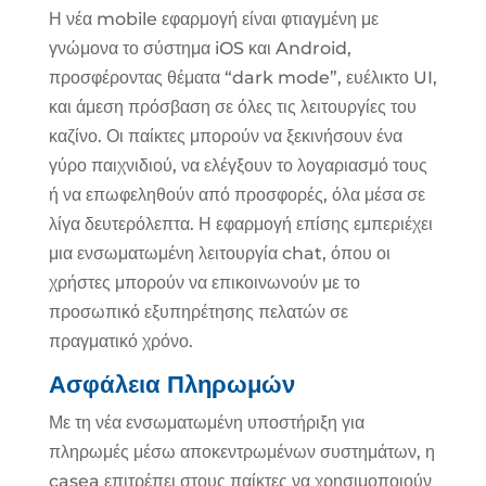
Η νέα mobile εφαρμογή είναι φτιαγμένη με
γνώμονα το σύστημα iOS και Android,
προσφέροντας θέματα “dark mode”, ευέλικτο UI,
και άμεση πρόσβαση σε όλες τις λειτουργίες του
καζίνο. Οι παίκτες μπορούν να ξεκινήσουν ένα
γύρο παιχνιδιού, να ελέγξουν το λογαριασμό τους
ή να επωφεληθούν από προσφορές, όλα μέσα σε
λίγα δευτερόλεπτα. Η εφαρμογή επίσης εμπεριέχει
μια ενσωματωμένη λειτουργία chat, όπου οι
χρήστες μπορούν να επικοινωνούν με το
προσωπικό εξυπηρέτησης πελατών σε
πραγματικό χρόνο.
Ασφάλεια Πληρωμών
Με τη νέα ενσωματωμένη υποστήριξη για
πληρωμές μέσω αποκεντρωμένων συστημάτων, η
casea επιτρέπει στους παίκτες να χρησιμοποιούν