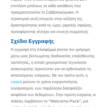
επιπλέον μπόνους σε κάθε κατάθεση που
πραγματοποιείται το Σαββατοκύριακο. Η
στρατηγική αυτή στοχεύει στην αύξηση της
δραστηριότητας κατά τις ώρες χαμηλής σφαίρας,
προσφέροντας κίνητρο για συνεχή συμμετοχή.
Σχέδιο Εγγραφής
Η εγγραφή στη πλατφόρμα γίνεται πιο γρήγορη
μέσω μιας βελτιωμένης διαδικασίας επαλήθευσης
ταυτότητας, η οποία χρησιμοποιεί τεχνολογία
αναγνώρισης προσώπου για να ορθολογίσει τις
απαιτούμενες ενέργειες. Με τον τρόπο αυτό, η
casea
μειώνει το χρόνο ενεργοποίησης
λογαριασμού, ενώ παράλληλα διασφαλίζει
ασφάλεια των δεδομένων. Στην πρώτη ενέργεια, οι
παίκτες λαμβάνουν το “Welcome Pack”, μια