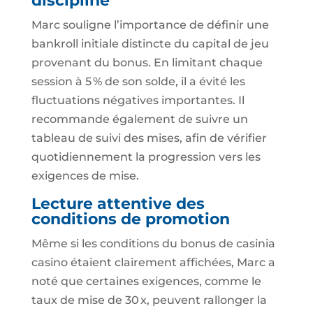
discipline
Marc souligne l’importance de définir une
bankroll initiale distincte du capital de jeu
provenant du bonus. En limitant chaque
session à 5 % de son solde, il a évité les
fluctuations négatives importantes. Il
recommande également de suivre un
tableau de suivi des mises, afin de vérifier
quotidiennement la progression vers les
exigences de mise.
Lecture attentive des
conditions de promotion
Même si les conditions du bonus de casinia
casino étaient clairement affichées, Marc a
noté que certaines exigences, comme le
taux de mise de 30 x, peuvent rallonger la