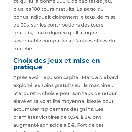
ce qui lui a donné 300 € de capital de jeu,
plus les 100 tours gratuits. La page du
bonus indiquait clairement le taux de mise
de 30 x sur les contributions des tours
gratuits, une exigence qu’il a jugée
raisonnable comparée à d’autres offres du
marché.
Choix des jeux et mise en
pratique
Après avoir reçu son capital, Marc a d’abord
exploité les spins gratuits sur la machine «
Starburst », choisie pour son taux de retour
élevé et sa volatilité moyenne, idéale pour
accumuler rapidement des gains. Les
premières victoires de 0,5 € à 2 € ont
augmenté son solde à 5 €. Fort de ces