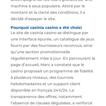
machine à sous populaire. Attiré par le
montant et la clarté des conditions, il a
décidé d’essayer le site.
Pourquoi casinia casino a été choisi
Le site de casinia casino se distingue par
une interface épurée, un catalogue de jeux
fourni par des fournisseurs reconnus, ainsi
qu’une section promotionnelle
régulièrement mise à jour. En parcourant la
page d’accueil, Marc a constaté que le
casino proposait un programme de fidélité
à plusieurs niveaux, des tournois
hebdomadaires et un support client
disponible en français 24 h/24. La
transparence des offres, notamment
l’absence de clauses déguisées, a renforcé