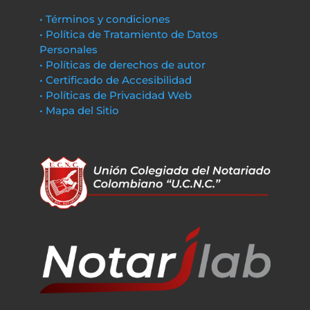
• Términos y condiciones
• Política de Tratamiento de Datos
Personales
• Políticas de derechos de autor
• Certificado de Accesibilidad
• Políticas de Privacidad Web
• Mapa del Sitio