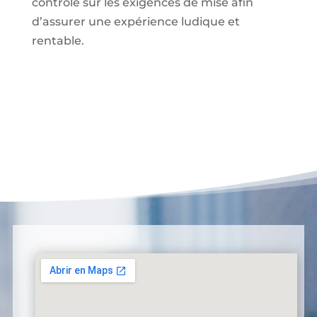
contrôle sur les exigences de mise afin
d’assurer une expérience ludique et
rentable.