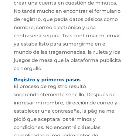
crear una cuenta en cuestión de minutos.
No tardé mucho en encontrar el formulario
de registro, que pedía datos básicos como
nombre, correo electrónico y una
contraseña segura. Tras confirmar mi email,
ya estaba listo para sumergirme en el
mundo de las tragamonedas, la ruleta y los
juegos de mesa que la plataforma publicita
con orgullo.
Registro y primeros pasos
El proceso de registro resultó
sorprendentemente sencillo. Después de
ingresar mi nombre, dirección de correo y
establecer una contraseña, la página me
pidió que aceptara los términos y
condiciones. No encontré cláusulas
complicadas ni requerimientos de