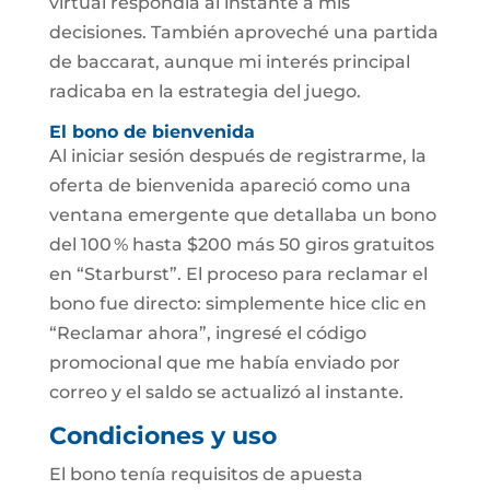
virtual respondía al instante a mis
decisiones. También aproveché una partida
de baccarat, aunque mi interés principal
radicaba en la estrategia del juego.
El bono de bienvenida
Al iniciar sesión después de registrarme, la
oferta de bienvenida apareció como una
ventana emergente que detallaba un bono
del 100 % hasta $200 más 50 giros gratuitos
en “Starburst”. El proceso para reclamar el
bono fue directo: simplemente hice clic en
“Reclamar ahora”, ingresé el código
promocional que me había enviado por
correo y el saldo se actualizó al instante.
Condiciones y uso
El bono tenía requisitos de apuesta