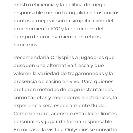
mostró eficiencia y la política de juego
responsable me dio tranquilidad. Los únicos
puntos a mejorar son la simplificación del
procedimiento KYC y la reducción del
tiempo de procesamiento en retiros
bancarios.
Recomendaría Onlyspins a jugadores que
busquen una alternativa fresca y que
valoren la variedad de tragamonedas y la
presencia de casino en vivo. Para quienes
prefieren métodos de pago instantáneos
como tarjetas y monederos electrónicos, la
experiencia será especialmente fluida.
Como siempre, aconsejo establecer límites
personales y jugar de forma responsable.
En mi caso, la visita a Onlyspins se convirtió