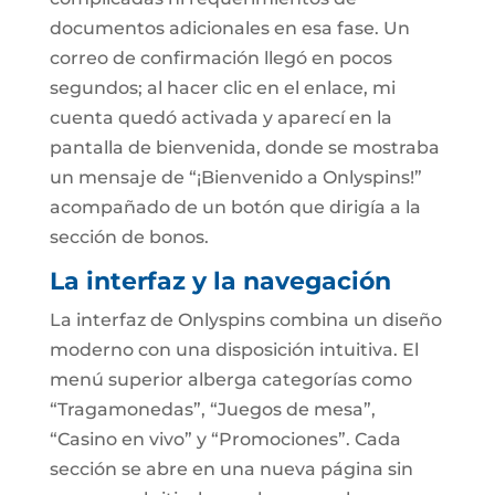
documentos adicionales en esa fase. Un
correo de confirmación llegó en pocos
segundos; al hacer clic en el enlace, mi
cuenta quedó activada y aparecí en la
pantalla de bienvenida, donde se mostraba
un mensaje de “¡Bienvenido a Onlyspins!”
acompañado de un botón que dirigía a la
sección de bonos.
La interfaz y la navegación
La interfaz de Onlyspins combina un diseño
moderno con una disposición intuitiva. El
menú superior alberga categorías como
“Tragamonedas”, “Juegos de mesa”,
“Casino en vivo” y “Promociones”. Cada
sección se abre en una nueva página sin