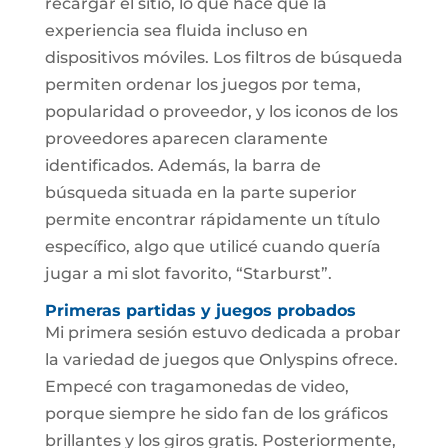
recargar el sitio, lo que hace que la
experiencia sea fluida incluso en
dispositivos móviles. Los filtros de búsqueda
permiten ordenar los juegos por tema,
popularidad o proveedor, y los iconos de los
proveedores aparecen claramente
identificados. Además, la barra de
búsqueda situada en la parte superior
permite encontrar rápidamente un título
específico, algo que utilicé cuando quería
jugar a mi slot favorito, “Starburst”.
Primeras partidas y juegos probados
Mi primera sesión estuvo dedicada a probar
la variedad de juegos que Onlyspins ofrece.
Empecé con tragamonedas de video,
porque siempre he sido fan de los gráficos
brillantes y los giros gratis. Posteriormente,