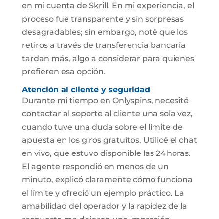
en mi cuenta de Skrill. En mi experiencia, el
proceso fue transparente y sin sorpresas
desagradables; sin embargo, noté que los
retiros a través de transferencia bancaria
tardan más, algo a considerar para quienes
prefieren esa opción.
Atención al cliente y seguridad
Durante mi tiempo en Onlyspins, necesité
contactar al soporte al cliente una sola vez,
cuando tuve una duda sobre el límite de
apuesta en los giros gratuitos. Utilicé el chat
en vivo, que estuvo disponible las 24 horas.
El agente respondió en menos de un
minuto, explicó claramente cómo funciona
el límite y ofreció un ejemplo práctico. La
amabilidad del operador y la rapidez de la