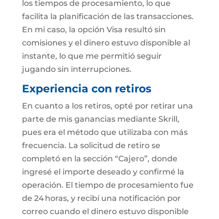
los tiempos de procesamiento, lo que
facilita la planificación de las transacciones.
En mi caso, la opción Visa resultó sin
comisiones y el dinero estuvo disponible al
instante, lo que me permitió seguir
jugando sin interrupciones.
Experiencia con retiros
En cuanto a los retiros, opté por retirar una
parte de mis ganancias mediante Skrill,
pues era el método que utilizaba con más
frecuencia. La solicitud de retiro se
completó en la sección “Cajero”, donde
ingresé el importe deseado y confirmé la
operación. El tiempo de procesamiento fue
de 24 horas, y recibí una notificación por
correo cuando el dinero estuvo disponible