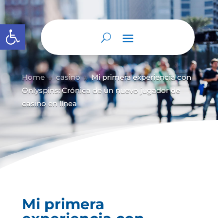
Abrir barra de herramientas
Home
casino
Mi primera experiencia con
9
9
Onlyspins: Crónica de un nuevo jugador de
casino en línea
Mi primera