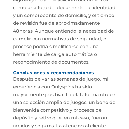
como una foto del documento de identidad
y un comprobante de domicilio, y el tiempo
de revisión fue de aproximadamente
48 horas. Aunque entiendo la necesidad de
cumplir con normativas de seguridad, el
proceso podría simplificarse con una
herramienta de carga automática o
reconocimiento de documentos.
Conclusiones y recomendaciones
Después de varias semanas de juego, mi
experiencia con Onlyspins ha sido
mayormente positiva. La plataforma ofrece
una selección amplia de juegos, un bono de
bienvenida competitivo y procesos de
depósito y retiro que, en mi caso, fueron
rápidos y seguros. La atención al cliente