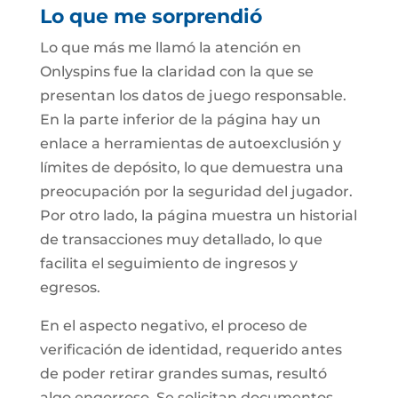
Lo que me sorprendió
Lo que más me llamó la atención en
Onlyspins fue la claridad con la que se
presentan los datos de juego responsable.
En la parte inferior de la página hay un
enlace a herramientas de autoexclusión y
límites de depósito, lo que demuestra una
preocupación por la seguridad del jugador.
Por otro lado, la página muestra un historial
de transacciones muy detallado, lo que
facilita el seguimiento de ingresos y
egresos.
En el aspecto negativo, el proceso de
verificación de identidad, requerido antes
de poder retirar grandes sumas, resultó
algo engorroso. Se solicitan documentos