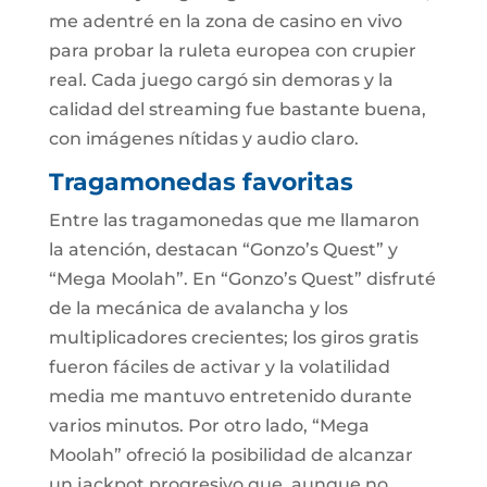
me adentré en la zona de casino en vivo
para probar la ruleta europea con crupier
real. Cada juego cargó sin demoras y la
calidad del streaming fue bastante buena,
con imágenes nítidas y audio claro.
Tragamonedas favoritas
Entre las tragamonedas que me llamaron
la atención, destacan “Gonzo’s Quest” y
“Mega Moolah”. En “Gonzo’s Quest” disfruté
de la mecánica de avalancha y los
multiplicadores crecientes; los giros gratis
fueron fáciles de activar y la volatilidad
media me mantuvo entretenido durante
varios minutos. Por otro lado, “Mega
Moolah” ofreció la posibilidad de alcanzar
un jackpot progresivo que, aunque no