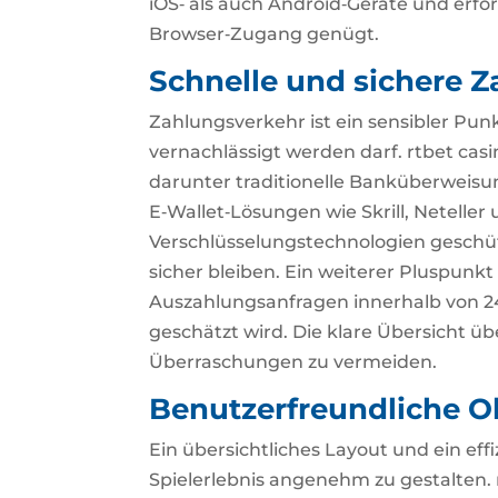
iOS‑ als auch Android‑Geräte und erfo
Browser‑Zugang genügt.
Schnelle und sichere 
Zahlungsverkehr ist ein sensibler Punk
vernachlässigt werden darf. rtbet casi
darunter traditionelle Banküberweisu
E‑Wallet‑Lösungen wie Skrill, Netelle
Verschlüsselungstechnologien geschüt
sicher bleiben. Ein weiterer Pluspunkt
Auszahlungsanfragen innerhalb von 24
geschätzt wird. Die klare Übersicht 
Überraschungen zu vermeiden.
Benutzerfreundliche O
Ein übersichtliches Layout und ein ef
Spielerlebnis angenehm zu gestalten. r