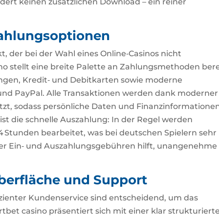
rdert keinen zusätzlichen Download – ein reiner
Zahlungsoptionen
t, der bei der Wahl eines Online‑Casinos nicht
no stellt eine breite Palette an Zahlungsmethoden bere
ngen, Kredit‑ und Debitkarten sowie moderne
r und PayPal. Alle Transaktionen werden dank moderner
zt, sodass persönliche Daten und Finanzinformatione
 ist die schnelle Auszahlung: In der Regel werden
 Stunden bearbeitet, was bei deutschen Spielern sehr
über Ein‑ und Auszahlungsgebühren hilft, unangenehme
berfläche und Support
fizienter Kundenservice sind entscheidend, um das
tbet casino präsentiert sich mit einer klar strukturiert