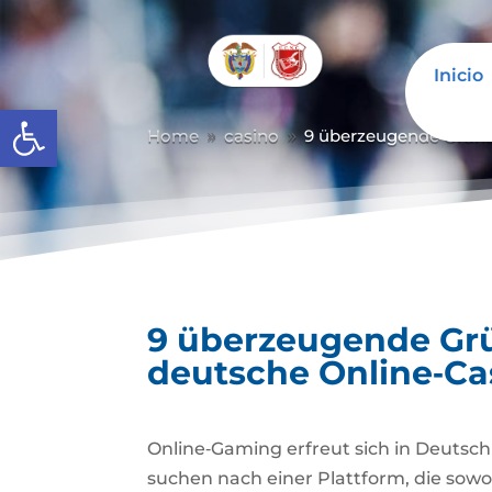
Inicio
Abrir barra de herramientas
Home
casino
9 überzeugende Gründe
9
9
9 überzeugende Grü
deutsche Online‑Ca
Online‑Gaming erfreut sich in Deutsch
suchen nach einer Plattform, die sowoh