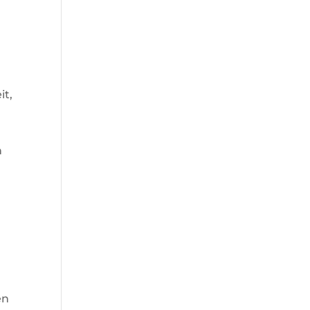
it,
n
en