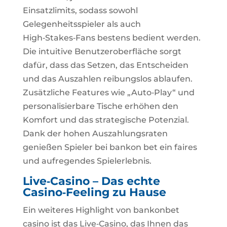
Einsatzlimits, sodass sowohl
Gelegenheitsspieler als auch
High‑Stakes‑Fans bestens bedient werden.
Die intuitive Benutzeroberfläche sorgt
dafür, dass das Setzen, das Entscheiden
und das Auszahlen reibungslos ablaufen.
Zusätzliche Features wie „Auto‑Play“ und
personalisierbare Tische erhöhen den
Komfort und das strategische Potenzial.
Dank der hohen Auszahlungsraten
genießen Spieler bei bankon bet ein faires
und aufregendes Spielerlebnis.
Live‑Casino – Das echte
Casino‑Feeling zu Hause
Ein weiteres Highlight von bankonbet
casino ist das Live‑Casino, das Ihnen das