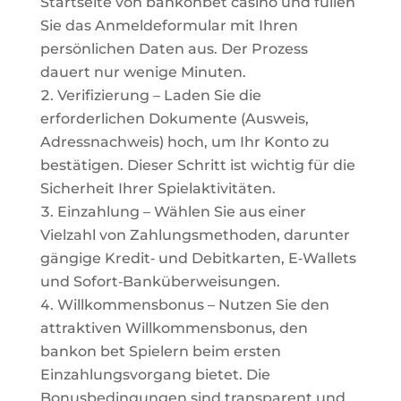
Startseite von bankonbet casino und füllen
Sie das Anmeldeformular mit Ihren
persönlichen Daten aus. Der Prozess
dauert nur wenige Minuten.
Verifizierung – Laden Sie die
erforderlichen Dokumente (Ausweis,
Adressnachweis) hoch, um Ihr Konto zu
bestätigen. Dieser Schritt ist wichtig für die
Sicherheit Ihrer Spielaktivitäten.
Einzahlung – Wählen Sie aus einer
Vielzahl von Zahlungsmethoden, darunter
gängige Kredit‑ und Debitkarten, E‑Wallets
und Sofort‑Banküberweisungen.
Willkommensbonus – Nutzen Sie den
attraktiven Willkommensbonus, den
bankon bet Spielern beim ersten
Einzahlungsvorgang bietet. Die
Bonusbedingungen sind transparent und