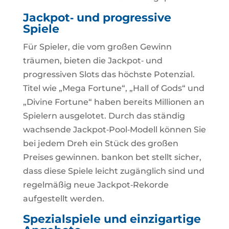
Jackpot‑ und progressive
Spiele
Für Spieler, die vom großen Gewinn
träumen, bieten die Jackpot‑ und
progressiven Slots das höchste Potenzial.
Titel wie „Mega Fortune“, „Hall of Gods“ und
„Divine Fortune“ haben bereits Millionen an
Spielern ausgelotet. Durch das ständig
wachsende Jackpot‑Pool‑Modell können Sie
bei jedem Dreh ein Stück des großen
Preises gewinnen. bankon bet stellt sicher,
dass diese Spiele leicht zugänglich sind und
regelmäßig neue Jackpot‑Rekorde
aufgestellt werden.
Spezialspiele und einzigartige