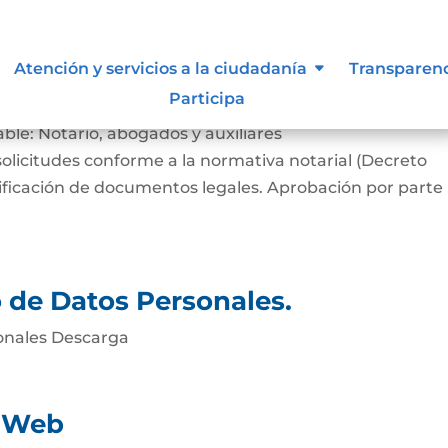
 siguen para tomar decisiones en
Atención y servicios a la ciudadanía
Transparen
Participa
able: Notario, abogados y auxiliares
solicitudes conforme a la normativa notarial (Decreto
rificación de documentos legales. Aprobación por parte
o de Datos Personales.
sonales Descarga
d Web