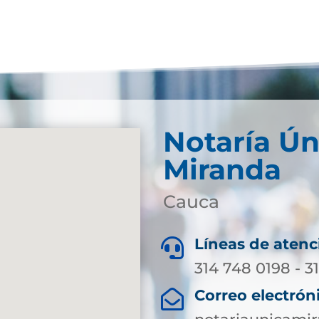
Notaría Ún
Miranda
Cauca
Líneas de atenc

314 748 0198 - 3
Correo electrón
