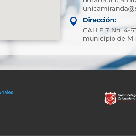
notariaunicami
unicamiranda@s
Dirección:

CALLE 7 No. 4-63
municipio de M
onales