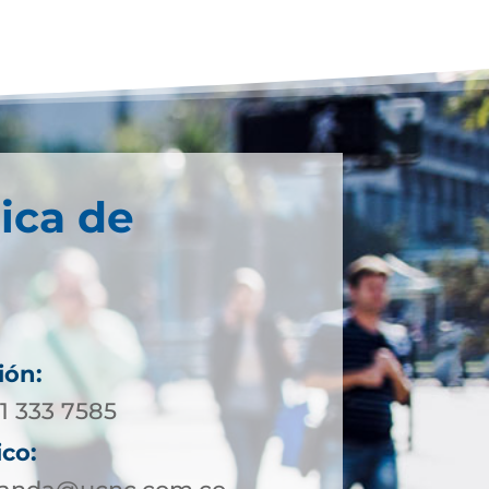
ica de
ión:
11 333 7585
ico: