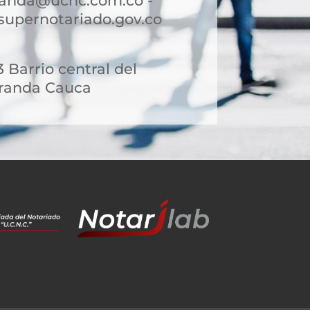
randa@ucnc.com.co -
upernotariado.gov.co
 Barrio central del
iranda Cauca