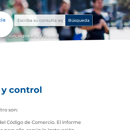
cia
cción, vigilancia y control
 y control
tro son:
 del Código de Comercio. El informe