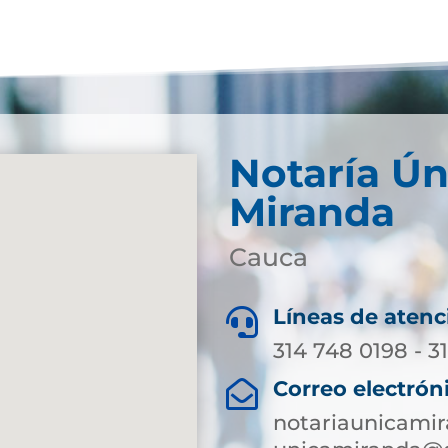
Notaría Ún
Miranda
Cauca
Líneas de atenc

314 748 0198 - 3
Correo electrón

notariaunicami