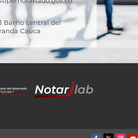
upernotariado.gov.co
 Barrio central del
iranda Cauca