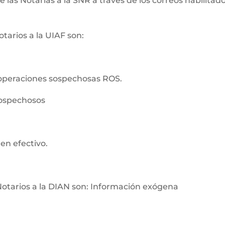
as Notarías a la SNR a través de los correos habilitados
tarios a la UIAF son:
operaciones sospechosas ROS.
sospechosos
en efectivo.
Notarios a la DIAN son: Información exógena