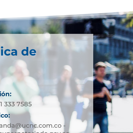
ica de
ión:
11 333 7585
ico:
randa@ucnc.com.co -