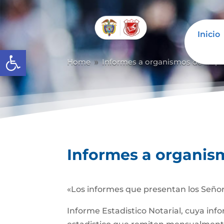
Inicio
Abrir barra de herramientas
Home
Informes a organismos de inspec
9
Informes a organism
«Los informes que presentan los Señor
Informe Estadistico Notarial, cuya inf