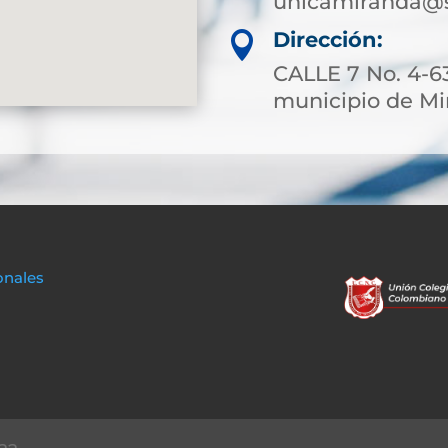
unicamiranda@s
Dirección:

CALLE 7 No. 4-63
municipio de M
onales