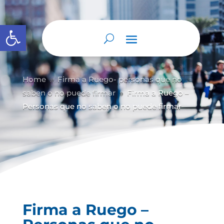
Abrir barra de herramientas
Home
Firma a Ruego- personas que no
9
saben o no puede firmar
Firma a Ruego –
9
Personas que no saben o no puede firmar
Firma a Ruego –