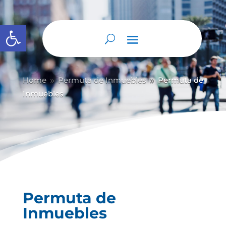
Abrir barra de herramientas
Home
Permuta de Inmuebles
Permuta de
9
9
Inmuebles
Permuta de
Inmuebles