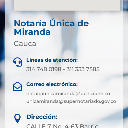
Notaría Única de
Miranda
Cauca
Líneas de atención:

314 748 0198 - 311 333 7585
Correo electrónico:

notariaunicamiranda@ucnc.com.co -
unicamiranda@supernotariado.gov.co
Dirección:

CALLE 7 No. 4-63 Barrio