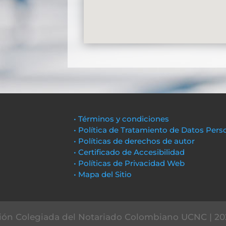
• Términos y condiciones
• Política de Tratamiento de Datos Pers
• Políticas de derechos de autor
• Certificado de Accesibilidad
• Políticas de Privacidad Web
• Mapa del Sitio
ón Colegiada del Notariado Colombiano UCNC | 20