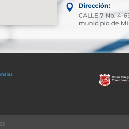
Dirección:

CALLE 7 No. 4-63
municipio de M
onales
22