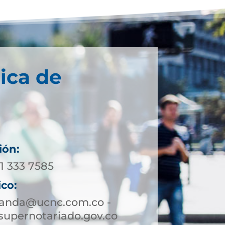
ica de
ión:
11 333 7585
ico:
randa@ucnc.com.co -
upernotariado.gov.co