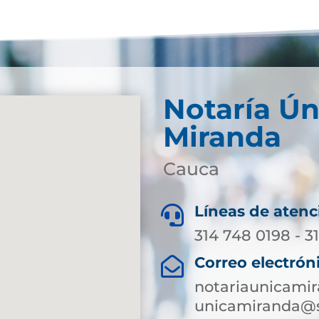
Notaría Ún
Miranda
Cauca
Líneas de atenc

314 748 0198 - 3
Correo electrón

notariaunicami
unicamiranda@s