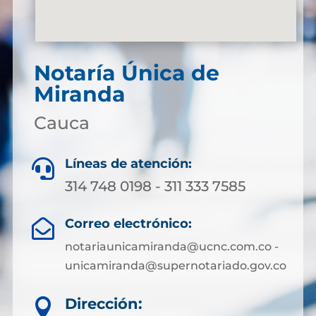
Notaría Única de
Miranda
Cauca
Líneas de atención:

314 748 0198 - 311 333 7585
Correo electrónico:

notariaunicamiranda@ucnc.com.co -
unicamiranda@supernotariado.gov.co
Dirección:
