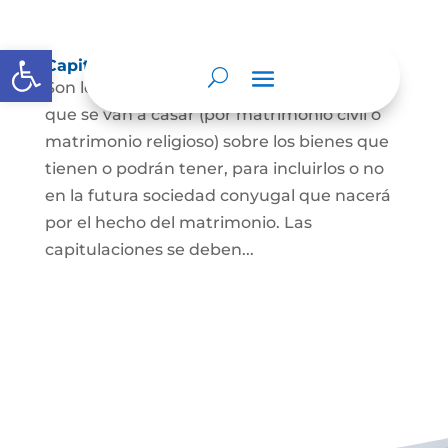
Abrir barra de herramientas
Capitulaciones Matrimoniales
Son los acuerdos que hacen las personas
que se van a casar (por matrimonio civil o
matrimonio religioso) sobre los bienes que
tienen o podrán tener, para incluirlos o no
en la futura sociedad conyugal que nacerá
por el hecho del matrimonio. Las
capitulaciones se deben...