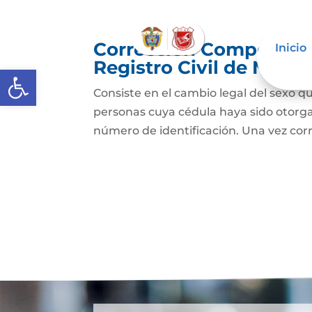
Corrección Componente
Inicio
Registro Civil de Naci
Abrir barra de herramientas
Consiste en el cambio legal del sexo qu
personas cuya cédula haya sido otorg
número de identificación. Una vez cor