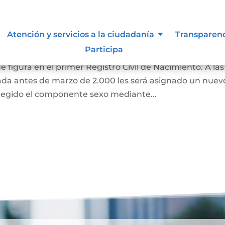
 de Identidad Sexual en el
Atención y servicios a la ciudadanía
Transparen
miento
Participa
e figura en el primer Registro Civil de Nacimiento. A las
ada antes de marzo de 2.000 les será asignado un nuev
regido el componente sexo mediante...