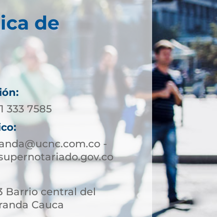
ica de
ión:
11 333 7585
ico:
randa@ucnc.com.co -
upernotariado.gov.co
 Barrio central del
iranda Cauca