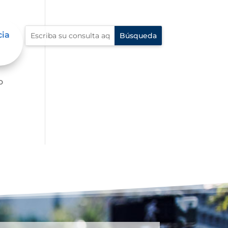
cia
o