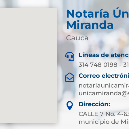
Notaría Ún
Miranda
Cauca
Líneas de atenc

314 748 0198 - 3
Correo electrón

notariaunicami
unicamiranda@s
Dirección:

CALLE 7 No. 4-63
municipio de M