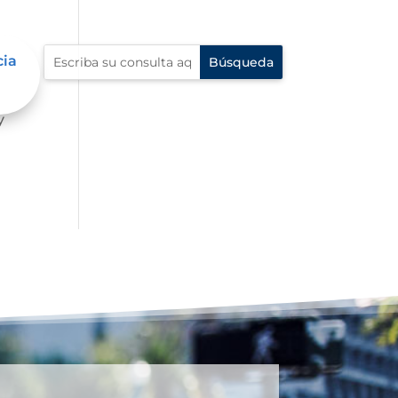
cia
mbre
y