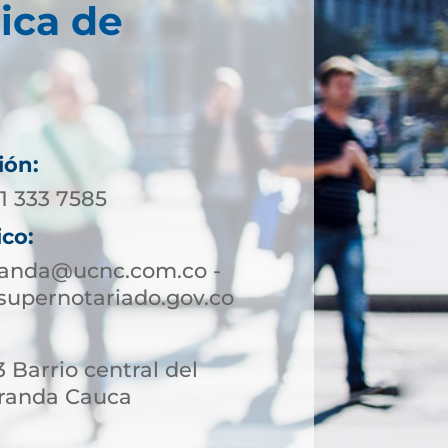
ica de
ión:
11 333 7585
ico:
randa@ucnc.com.co -
upernotariado.gov.co
 Barrio central del
iranda Cauca