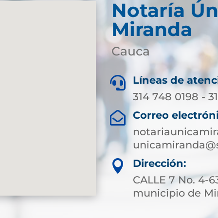
Notaría Ún
Miranda
Cauca
Líneas de atenc

314 748 0198 - 3
Correo electrón

notariaunicami
unicamiranda@s
Dirección:

CALLE 7 No. 4-63
municipio de M