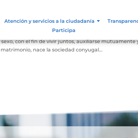
Atención y servicios a la ciudadanía
Transparen
Participa
 juez o notario, por el cual se unen legalmente un ho
exo, con el fin de vivir juntos, auxiliarse mutuamente 
l matrimonio, nace la sociedad conyugal...