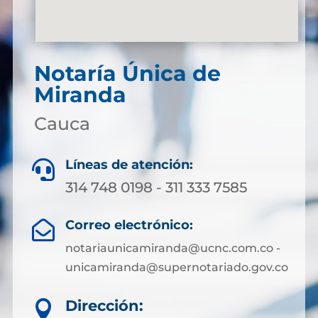
Notaría Única de
Miranda
Cauca
Líneas de atención:

314 748 0198 - 311 333 7585
Correo electrónico:

notariaunicamiranda@ucnc.com.co -
unicamiranda@supernotariado.gov.co
Dirección:
