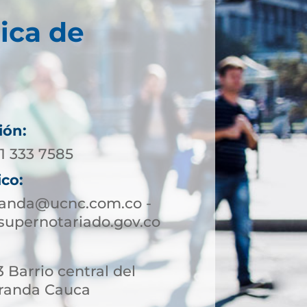
ica de
ión:
11 333 7585
ico:
randa@ucnc.com.co -
upernotariado.gov.co
 Barrio central del
iranda Cauca