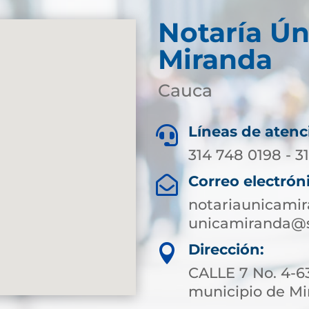
Notaría Ún
Miranda
Cauca
Líneas de atenc

314 748 0198 - 3
Correo electrón

notariaunicami
unicamiranda@s
Dirección:

CALLE 7 No. 4-63
municipio de M