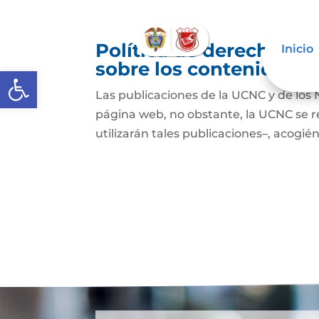
Política de derechos de
Inicio
sobre los contenidos
Abrir barra de herramientas
Las publicaciones de la UCNC y de los 
página web, no obstante, la UCNC se r
utilizarán tales publicaciones–, acogién