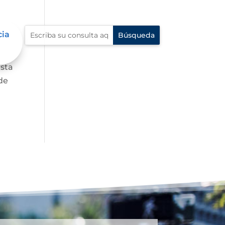
cia
asta
de