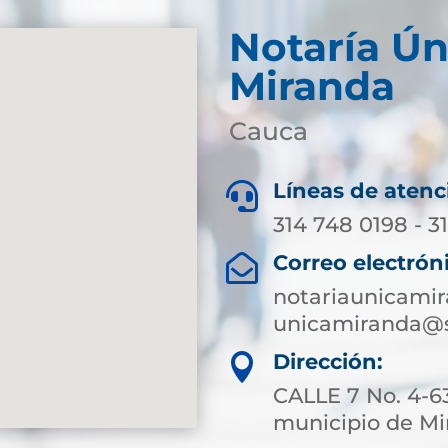
Notaría Ún
Miranda
Cauca
Líneas de atenc

314 748 0198 - 3
Correo electrón

notariaunicami
unicamiranda@s
Dirección:

CALLE 7 No. 4-63
municipio de M