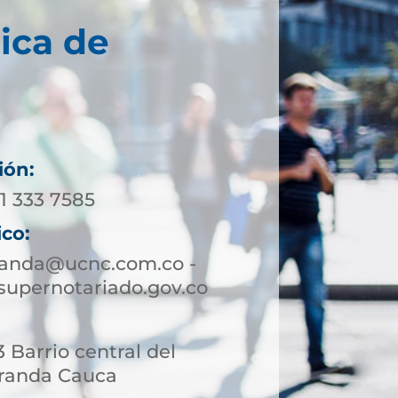
ica de
ión:
11 333 7585
ico:
randa@ucnc.com.co -
upernotariado.gov.co
 Barrio central del
iranda Cauca