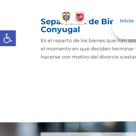
Separación de Bienes o
Inicio
Conyugal
Abrir barra de herramientas
Es el reparto de los bienes que han a
el momento en que deciden terminar l
hacerse con motivo del divorcio o esta