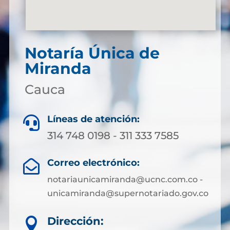
Notaría Única de
Miranda
Cauca
Líneas de atención:

314 748 0198 - 311 333 7585
Correo electrónico:

notariaunicamiranda@ucnc.com.co -
unicamiranda@supernotariado.gov.co
Dirección:
